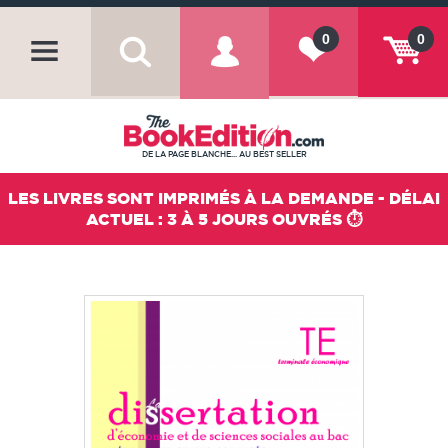
0
0
DE LA PAGE BLANCHE... AU BEST SELLER
LES LIVRES SONT IMPRIMÉS À LA DEMANDE - DÉLAI
ACTUEL : 3 À 5 JOURS OUVRÉS ⏱️