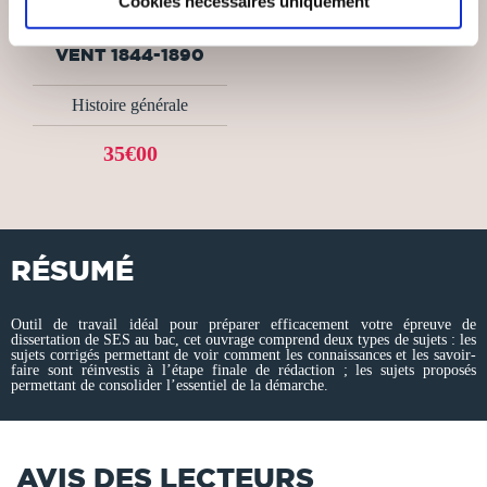
Cookies nécessaires uniquement
SHIGETOMI
TAMA'I ILES SOUS LE
VENT 1844-1890
Histoire générale
35€00
RÉSUMÉ
Outil de travail idéal pour préparer efficacement votre épreuve de
dissertation de SES au bac, cet ouvrage comprend deux types de sujets : les
sujets corrigés permettant de voir comment les connaissances et les savoir-
faire sont réinvestis à l’étape finale de rédaction ; les sujets proposés
permettant de consolider l’essentiel de la démarche.
AVIS DES LECTEURS