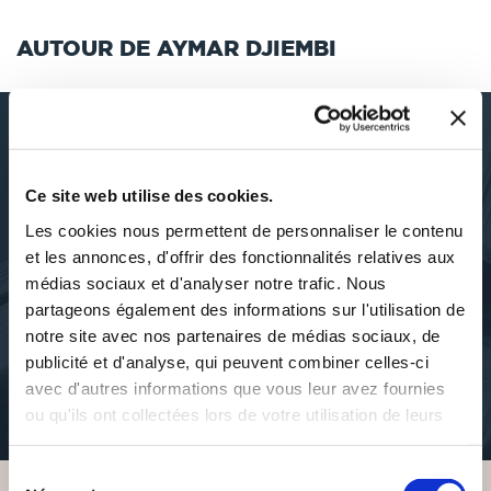
AUTOUR DE AYMAR DJIEMBI
DÉCOUVRIR AYMAR DJIEMBI
Ce site web utilise des cookies.
Les cookies nous permettent de personnaliser le contenu
et les annonces, d'offrir des fonctionnalités relatives aux
médias sociaux et d'analyser notre trafic. Nous
partageons également des informations sur l'utilisation de
À PROPOS DE L'AUTEUR
notre site avec nos partenaires de médias sociaux, de
publicité et d'analyse, qui peuvent combiner celles-ci
Passionné de livres et de sciences économiques et sociales en
avec d'autres informations que vous leur avez fournies
particulier, Aymar DJIEMBI est professeur d'économie au lycée
ou qu'ils ont collectées lors de votre utilisation de leurs
Calasanz de Libreville
services.
Sélection