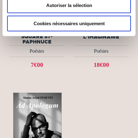
Autoriser la sélection
(0 avis)
(0 avis)
TIMON
Mireille Viller
Cookies nécessaires uniquement
LE LIQUIDAMBAR DU
AU SOUFFLE DE
SQUARE ST-
L'IMAGINAIRE
PAPHNUCE
Poésies
Poésies
7€00
18€00