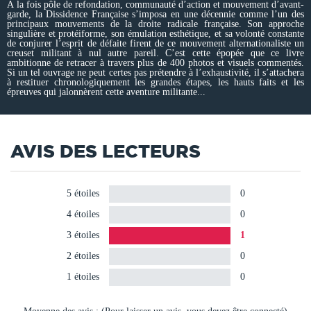
À la fois pôle de refondation, communauté d’action et mouvement d’avant-
garde, la Dissidence Française s’imposa en une décennie comme l’un des
principaux mouvements de la droite radicale française. Son approche
singulière et protéiforme, son émulation esthétique, et sa volonté constante
de conjurer l’esprit de défaite firent de ce mouvement alternationaliste un
creuset militant à nul autre pareil. C’est cette épopée que ce livre
ambitionne de retracer à travers plus de 400 photos et visuels commentés.
Si un tel ouvrage ne peut certes pas prétendre à l’exhaustivité, il s’attachera
à restituer chronologiquement les grandes étapes, les hauts faits et les
épreuves qui jalonnèrent cette aventure militante...
AVIS DES LECTEURS
5 étoiles
0
4 étoiles
0
3 étoiles
1
2 étoiles
0
1 étoiles
0