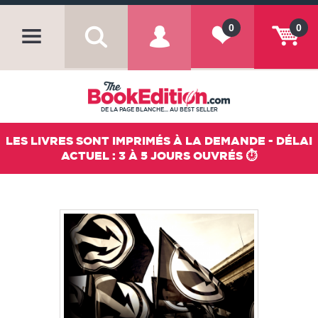
0
0
DE LA PAGE BLANCHE... AU BEST SELLER
LES LIVRES SONT IMPRIMÉS À LA DEMANDE - DÉLAI
ACTUEL : 3 À 5 JOURS OUVRÉS ⏱️