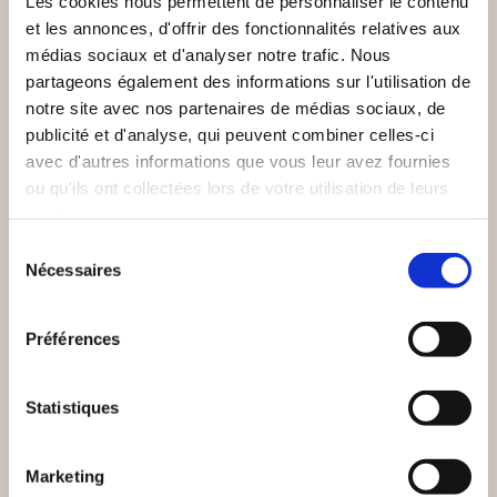
Les cookies nous permettent de personnaliser le contenu
et les annonces, d'offrir des fonctionnalités relatives aux
médias sociaux et d'analyser notre trafic. Nous
partageons également des informations sur l'utilisation de
notre site avec nos partenaires de médias sociaux, de
publicité et d'analyse, qui peuvent combiner celles-ci
avec d'autres informations que vous leur avez fournies
ou qu'ils ont collectées lors de votre utilisation de leurs
services.
Sélection
Nécessaires
du
consentement
(5 avis)
(0 avis)
Préférences
Frédéric MONTELAIN
Frédéric MONTELAIN
LE CARRE DES
LA CONVERGENCE
Statistiques
OMBRES
DES OMBRES
Thriller
Thriller
Marketing