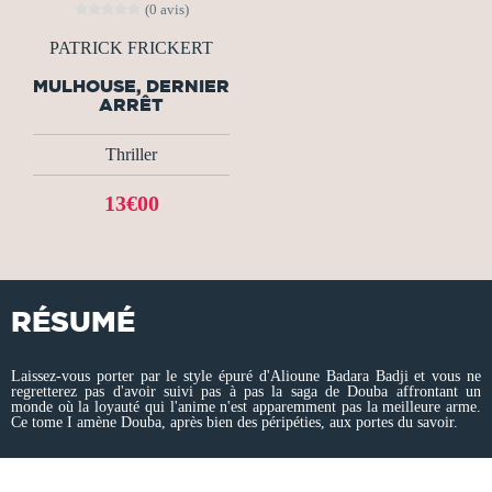
(0 avis)
PATRICK FRICKERT
MULHOUSE, DERNIER
ARRÊT
Thriller
13€00
RÉSUMÉ
Laissez-vous porter par le style épuré d'Alioune Badara Badji et vous ne
regretterez pas d'avoir suivi pas à pas la saga de Douba affrontant un
monde où la loyauté qui l'anime n'est apparemment pas la meilleure arme.
Ce tome I amène Douba, après bien des péripéties, aux portes du savoir.