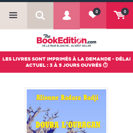
0
0
DE LA PAGE BLANCHE... AU BEST SELLER
LES LIVRES SONT IMPRIMÉS À LA DEMANDE - DÉLAI
ACTUEL : 3 À 5 JOURS OUVRÉS ⏱️