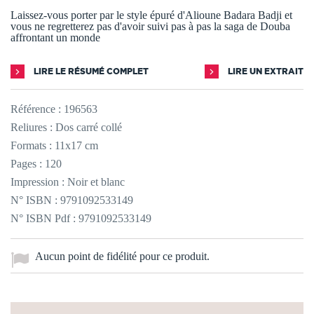
Laissez-vous porter par le style épuré d'Alioune Badara Badji et
vous ne regretterez pas d'avoir suivi pas à pas la saga de Douba
affrontant un monde
LIRE LE RÉSUMÉ COMPLET
LIRE UN EXTRAIT
Référence :
196563
Reliures : Dos carré collé
Formats : 11x17 cm
Pages : 120
Impression : Noir et blanc
N° ISBN : 9791092533149
N° ISBN Pdf : 9791092533149
Aucun point de fidélité pour ce produit.