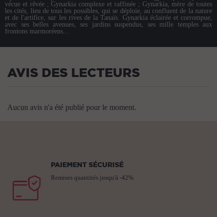
vécue et rêvée ; Gynarkia complexe et raffinée ; Gynarkia, mère de toutes
les cités, lieu de tous les possibles, qui se déploie, au confluent de la nature
et de l'artifice, sur les rives de la Tanaïs. Gynarkia éclairée et corrompue,
avec ses belles avenues, ses jardins suspendus, ses mille temples aux
frontons marmoréens...
AVIS DES LECTEURS
Aucun avis n'a été publié pour le moment.
PAIEMENT SÉCURISÉ
Remises quantités jusqu'à -42%