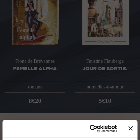
Fiona de Brévannes
Faustine Flauberge
FEMELLE ALPHA
JOUR DE SORTIE.
romans
nouvelles-d-amour
8€20
5€10
VOUS AIMEREZ AUSSI