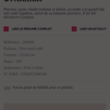
Phrynos, jeune citadin bohème et déluré, accueille à la grand'ville
son cadet Agathon, arrivé de sa lointaine province. Il lui fait
découvrir Gynarkia
LIRE LE RÉSUMÉ COMPLET
LIRE UN EXTRAIT
Référence :
290900
Reliures : Dos carré collé
Formats : 12x18 cm
Pages : 160
Impression : Noir et blanc
N° ISBN : 9782955398166
Aucun point de fidélité pour ce produit.