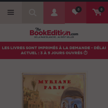
0
0
DE LA PAGE BLANCHE... AU BEST SELLER
LES LIVRES SONT IMPRIMÉS À LA DEMANDE - DÉLAI
ACTUEL : 3 À 5 JOURS OUVRÉS ⏱️