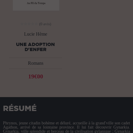
(0 avis)
Lucie Hème
UNE ADOPTION
D'ENFER
Romans
19€00
RÉSUMÉ
Phrynos, jeune citadin bohème et déluré, accueille à la grand'ville son cadet
Agathon, arrivé de sa lointaine province. Il lui fait découvrir Gynarkia.
Gynarkia, ville splendide et berceau de la civilisation gylanique ; Gynarkia