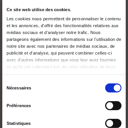
Ce site web utilise des cookies.
Les cookies nous permettent de personnaliser le contenu
et les annonces, d'offrir des fonctionnalités relatives aux
NEW
médias sociaux et d'analyser notre trafic. Nous
partageons également des informations sur l'utilisation de
notre site avec nos partenaires de médias sociaux, de
publicité et d'analyse, qui peuvent combiner celles-ci
avec d'autres informations que vous leur avez fournies
ou qu'ils ont collectées lors de votre utilisation de leurs
services.
CETTE PAGE CONTIENT UN CONTENU
RÉSERVÉ À UN PUBLIC MAJEUR ET AVERTI.
Sélection
Nécessaires
du
Je déclare avoir :
consentement
(0 avis)
(2 avis)
+
-
Préférences
Galatée Dominique
Patrick BENT
HIRIGOYEN
BONNE NUIT A
JOCASTE 2.0
Statistiques
DE 18 ANS
DE 18 ANS
MALAYSIA 370