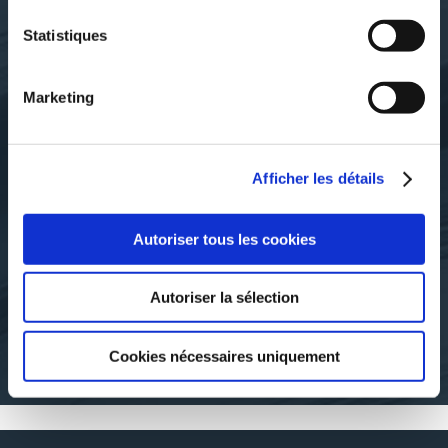
Statistiques
Marketing
Afficher les détails
Jonathan Barbary
Jonathan Barbary
Autoriser tous les cookies
L'EVENTAIL DE
LA CANNE DE CHIU
SHAOLIN
CHUK KAI
Autoriser la sélection
sports-
sports-
Cookies nécessaires uniquement
15€00
19€00