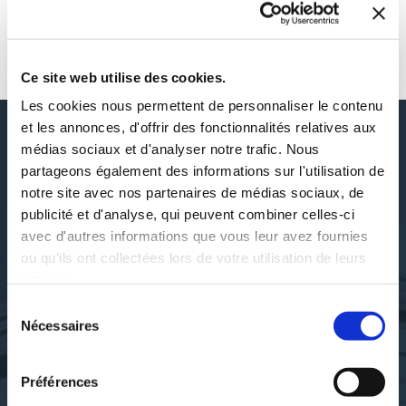
AUTOUR DE JONATHAN BARBARY
Ce site web utilise des cookies.
Les cookies nous permettent de personnaliser le contenu
et les annonces, d'offrir des fonctionnalités relatives aux
médias sociaux et d'analyser notre trafic. Nous
partageons également des informations sur l'utilisation de
DÉCOUVRIR JONATHAN
notre site avec nos partenaires de médias sociaux, de
BARBARY
publicité et d'analyse, qui peuvent combiner celles-ci
avec d'autres informations que vous leur avez fournies
ou qu'ils ont collectées lors de votre utilisation de leurs
services.
SES OUVRAGES
Sélection
Nécessaires
du
consentement
Préférences