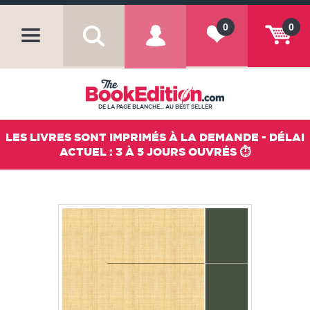
0
0
DE LA PAGE BLANCHE... AU BEST SELLER
LES LIVRES SONT IMPRIMÉS À LA DEMANDE - DÉLAI
ACTUEL : 3 À 5 JOURS OUVRÉS ⏱️