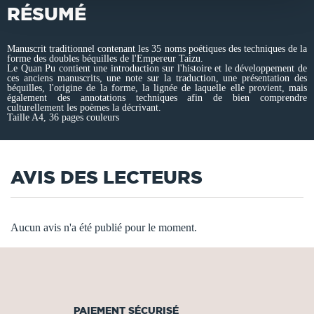
RÉSUMÉ
Manuscrit traditionnel contenant les 35 noms poétiques des techniques de la
forme des doubles béquilles de l'Empereur Taizu.
Le Quan Pu contient une introduction sur l'histoire et le développement de
ces anciens manuscrits, une note sur la traduction, une présentation des
béquilles, l'origine de la forme, la lignée de laquelle elle provient, mais
également des annotations techniques afin de bien comprendre
culturellement les poèmes la décrivant.
Taille A4, 36 pages couleurs
AVIS DES LECTEURS
Aucun avis n'a été publié pour le moment.
PAIEMENT SÉCURISÉ