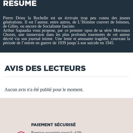
RÉSUMÉ
Pierre Drieu la Rochelle est un écrivain trop peu connu des jeunes
générations. Il est l’auteur, entre autres, de L’Homme couvert de femmes,
de Gilles, ou encore de Socialisme fasciste.
Arthur Sapaudia vous propose, par ce premier opus de sa série Morceaux
Choisis, une immersion dans les plus profonds tourments de cet auteur
décrié via son journal intime. Une lente et amusante tragédie, couvrant la
période de l’entrée en guerre de 1939 jusqu’à son suicide en 1945.
AVIS DES LECTEURS
Aucun avis n'a été publié pour le moment.
PAIEMENT SÉCURISÉ
Remises quantités jusqu'à -42%