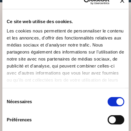
Ce site web utilise des cookies.
VOUS AIMEREZ AUSSI
Les cookies nous permettent de personnaliser le contenu
et les annonces, d'offrir des fonctionnalités relatives aux
médias sociaux et d'analyser notre trafic. Nous
partageons également des informations sur l'utilisation de
notre site avec nos partenaires de médias sociaux, de
publicité et d'analyse, qui peuvent combiner celles-ci
avec d'autres informations que vous leur avez fournies
ou qu'ils ont collectées lors de votre utilisation de leurs
services.
Sélection
Nécessaires
du
consentement
Préférences