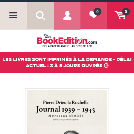
0
0
DE LA PAGE BLANCHE... AU BEST SELLER
LES LIVRES SONT IMPRIMÉS À LA DEMANDE - DÉLAI
ACTUEL : 3 À 5 JOURS OUVRÉS ⏱️