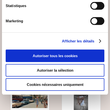
(0 avis)
(24 avis)
Statistiques
Julie ANTHOINE
Damien LANDEAU
OMBRE
TOURMENTES
Marketing
Romans
Romans
Afficher les détails
20€00
18€00
Autoriser tous les cookies
Autoriser la sélection
Cookies nécessaires uniquement