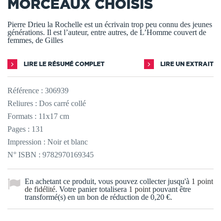
MORCEAUX CHOISIS
Pierre Drieu la Rochelle est un écrivain trop peu connu des jeunes
générations. Il est l’auteur, entre autres, de L’Homme couvert de
femmes, de Gilles
LIRE LE RÉSUMÉ COMPLET
LIRE UN EXTRAIT
Référence :
306939
Reliures : Dos carré collé
Formats : 11x17 cm
Pages : 131
Impression : Noir et blanc
N° ISBN : 9782970169345
En achetant ce produit, vous pouvez collecter jusqu'à
1
point
de fidélité
. Votre panier totalisera
1
point
pouvant être
transformé(s) en un bon de réduction de
0,20 €
.