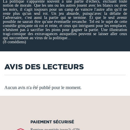
La politique s'apparente souvent à une partie d'échecs, excluant toute
notion de morale. Que les uns ou les autres jouent avec les blancs ou avec
les noirs, il s'agit toujours pour un camp de vaincre l'autre afin qu'il ne
reste plus qu'un seul roi. Un jeu absurde, puisqu'avec la défaite de
l'adversaire, c'est aussi la partie qui se termine. Et que le seul avenir
possible ne saurait être qu'une éventuelle revanche. Tel est le sujet de cette
comédie grinçante où roi et reine, et ceux qui intriguent pour les remplacer,
n'hésitent pas à sacrifier les pions pour gagner la partie. Une illustration
tragi-comique des extravagances auxquelles peuvent se laisser aller ceux
qui succombent au virus de la politique...
(8 comédiens)
AVIS DES LECTEURS
Aucun avis n'a été publié pour le moment.
PAIEMENT SÉCURISÉ
Remises quantités jusqu'à -42%