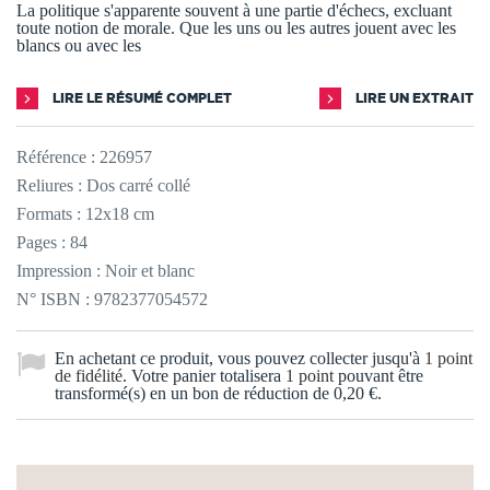
La politique s'apparente souvent à une partie d'échecs, excluant
toute notion de morale. Que les uns ou les autres jouent avec les
blancs ou avec les
LIRE LE RÉSUMÉ COMPLET
LIRE UN EXTRAIT
Référence :
226957
Reliures : Dos carré collé
Formats : 12x18 cm
Pages : 84
Impression : Noir et blanc
N° ISBN : 9782377054572
En achetant ce produit, vous pouvez collecter jusqu'à
1
point
de fidélité
. Votre panier totalisera
1
point
pouvant être
transformé(s) en un bon de réduction de
0,20 €
.