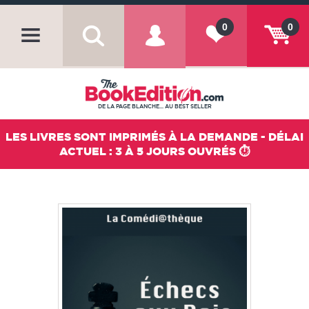
0
0
DE LA PAGE BLANCHE... AU BEST SELLER
LES LIVRES SONT IMPRIMÉS À LA DEMANDE - DÉLAI
ACTUEL : 3 À 5 JOURS OUVRÉS ⏱️