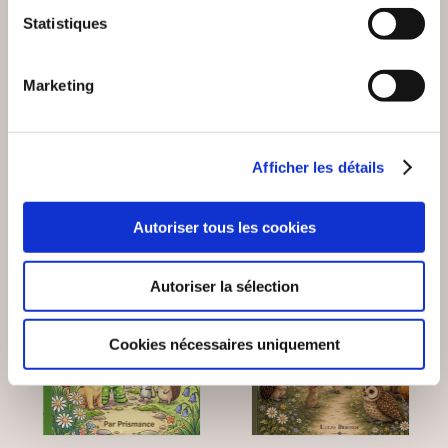
LE PETIT CHAPERON
BARBECHU ET L'ÎLE
Statistiques
RRR!...
DU DRAGON
De 3 à 7 ans
De 3 à 7 ans
Marketing
16€50
10€00
Afficher les détails
Autoriser tous les cookies
Autoriser la sélection
Cookies nécessaires uniquement