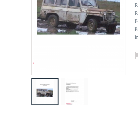
R
R
F
P
I