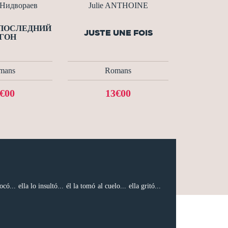
Нидвораев
Julie ANTHOINE
 ПОСЛЕДНИЙ
JUSTE UNE FOIS
ГОН
mans
Romans
€00
13€00
.. ella lo insultó... él la tomó al cuelo... ella gritó...