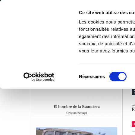
Ce site web utilise des co
Les cookies nous permetten
fonctionnalités relatives 
DE LA PAGE BLANCHE... AU BEST SELLER
également des informations
Accueil
/
Tous les livres
/
Littérature
/
Romans
/
El hombr
sociaux, de publicité et d
vous leur avez fournies ou 
LES LIVRES SON
Sélection
Nécessaires
du
C
consentement
.
R