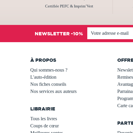
Certifiée PEFC & Imprim’Vert
NEWSLETTER -10%
À PROPOS
OFFR
Qui sommes-nous ?
Newslet
L'auto-édition
Remises
Nos fiches conseils
Avantage
Nos services aux auteurs
Parraina
.
Programm
Carte c
LIBRAIRIE
.
Tous les livres
PART
Coups de cœur
Meilleures ventes
Devenir 