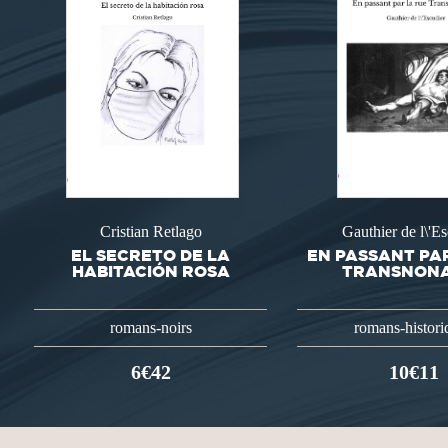
Cristian Retlago
Gauthier de l\'E
EL SECRETO DE LA
EN PASSANT PA
HABITACIÓN ROSA
TRANSNONAI
romans-noirs
romans-histori
6€42
10€11