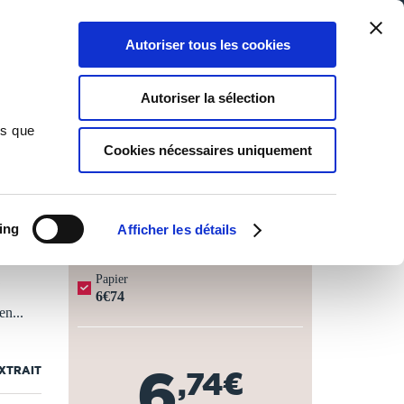
Qui sommes-nous ?
Nous contacter
Blog
Aide
0
0
Autoriser tous les cookies
Rechercher
Connexion
Ma liste
Panier
Autoriser la sélection
ns que
Cookies nécessaires uniquement
JOURS OUVRÉS ⏱️
ing
Afficher les détails
Papier
6€74
en...
6
EXTRAIT
,74€