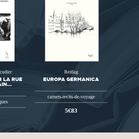
scudier
Reitlag
R LA RUE
EUROPA GERMANICA
N...
carnets-recits-de-voyage
ques
5€83