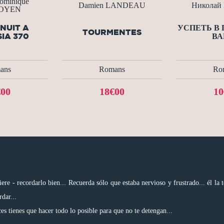
ominique
Damien LANDEAU
Николай 
GOYEN
NUIT A
УСПЕТЬ В
TOURMENTES
IA 370
ВА
ans
Romans
Ro
€00
18€00
10
 - recordarlo bien... Recuerda sólo que estaba nervioso y frustrado... él la tocó.
dar...
es tienes que hacer todo lo posible para que no te detengan...