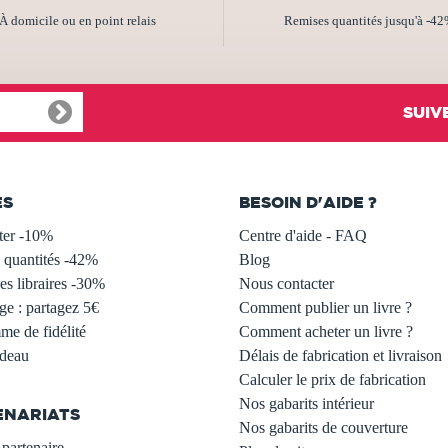
À domicile ou en point relais
Remises quantités jusqu'à -4
SUIV
ES
BESOIN D'AIDE ?
ter -10%
Centre d'aide - FAQ
 quantités -42%
Blog
s libraires -30%
Nous contacter
ge : partagez 5€
Comment publier un livre ?
e de fidélité
Comment acheter un livre ?
adeau
Délais de fabrication et livraison
Calculer le prix de fabrication
Nos gabarits intérieur
ENARIATS
Nos gabarits de couverture
partenaire