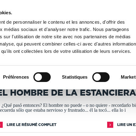
okies.
PUBLIER UN LIVRE
LIBRAIRIE
t de personnaliser le contenu et les annonces, d'offrir des
aux médias sociaux et d'analyser notre trafic. Nous partageons
 sur l'utilisation de notre site avec nos partenaires de médias
e de la Estanciera
'analyse, qui peuvent combiner celles-ci avec d'autres informatio
qu'ils ont collectées lors de votre utilisation de leurs services.
T IMPRIMÉS À LA DEMANDE - DÉLAI ACTUEL : 3 À 5 
Préférences
Statistiques
Market
ristian Retlago
EL HOMBRE DE LA ESTANCIERA
.. ¿Qué pasó entonces? El hombre no puede - o no quiere - recordarlo bi
ecuerda sólo que estaba nervioso y frustrado... él la tocó... ella lo i
LIRE LE RÉSUMÉ COMPLET
LIRE UN 