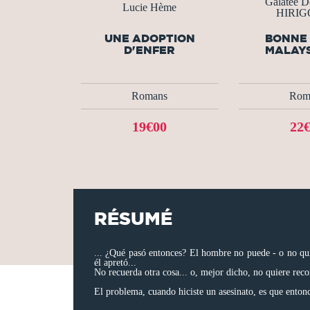
Galatée D
Lucie Hème
HIRI
UNE ADOPTION
BONNE 
D'ENFER
MALAYS
Romans
Rom
19€00
22
RÉSUMÉ
... ¿Qué pasó entonces? El hombre no puede - o no quiere
él apretó...
No recuerda otra cosa... o, mejor dicho, no quiere recor
El problema, cuando hiciste un asesinato, es que entonc