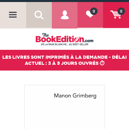
0
0
DE LA PAGE BLANCHE... AU BEST SELLER
LES LIVRES SONT IMPRIMÉS À LA DEMANDE - DÉLAI
ACTUEL : 3 À 5 JOURS OUVRÉS ⏱️