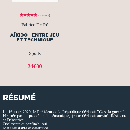
(2 avis)
Fabrice De Ré
AÏKIDO - ENTRE JEU
ET TECHNIQUE
Sports
24€00
RÉSUMÉ
Le 16 mars 2020, le Président de la République déclarait "C'est la guerre".
Heurtée par un problème de sémantique, je me déclarait aussitôt Résistante
et Désertrice.
Obéissante et confinée, oui.
Mais résistante et désertrice.