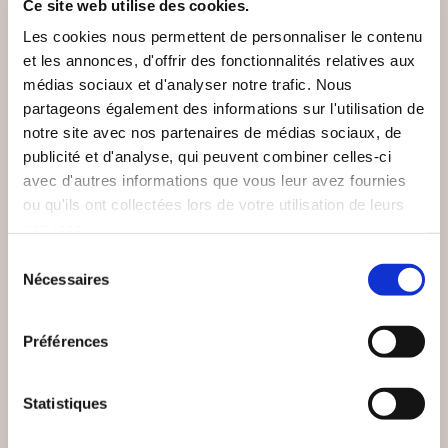
Ce site web utilise des cookies.
Les cookies nous permettent de personnaliser le contenu
et les annonces, d'offrir des fonctionnalités relatives aux
médias sociaux et d'analyser notre trafic. Nous
partageons également des informations sur l'utilisation de
notre site avec nos partenaires de médias sociaux, de
publicité et d'analyse, qui peuvent combiner celles-ci
avec d'autres informations que vous leur avez fournies
ou qu'ils ont collectées lors de votre utilisation de leurs
services.
Sélection
Nécessaires
du
consentement
(0 avis)
(0 avis)
Préférences
Hick Pascal
Elodie THOURY
JUSTE UN COACH DE
YOG'AGENDA - 365
Statistiques
BASKETBALL TOME2
JOURS DE YOGA