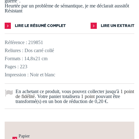
guerre".
Heurtée par un problème de sémantique, je me déclarait aussitôt
Résistant
LIRE LE RÉSUMÉ COMPLET
LIRE UN EXTRAIT
Référence :
219851
Reliures : Dos carré collé
Formats : 14,8x21 cm
Pages : 223
Impression : Noir et blanc
En achetant ce produit, vous pouvez collecter jusqu'à
1
point
de fidélité
. Votre panier totalisera
1
point
pouvant être
transformé(s) en un bon de réduction de
0,20 €
.
Papier