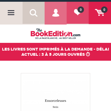
0
0
DE LA PAGE BLANCHE... AU BEST SELLER
LES LIVRES SONT IMPRIMÉS À LA DEMANDE - DÉLAI
ACTUEL : 3 À 5 JOURS OUVRÉS ⏱️