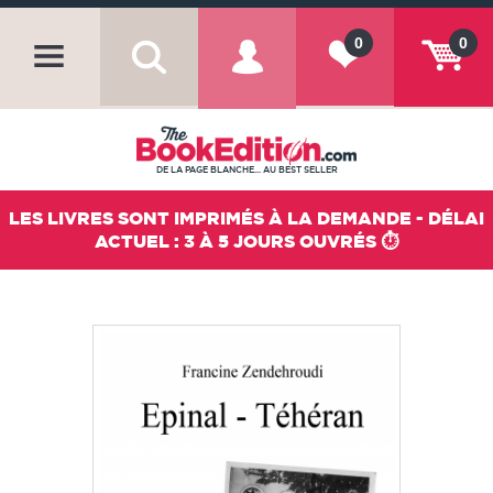
0
0
DE LA PAGE BLANCHE... AU BEST SELLER
LES LIVRES SONT IMPRIMÉS À LA DEMANDE - DÉLAI
ACTUEL : 3 À 5 JOURS OUVRÉS ⏱️