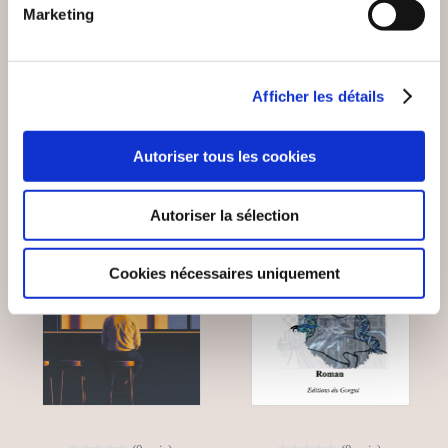
Marketing
Romans
Romans
18€00
11€00
Afficher les détails
Autoriser tous les cookies
NEW
Autoriser la sélection
Cookies nécessaires uniquement