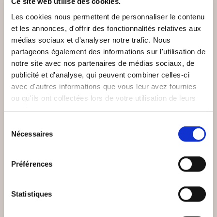
Ce site web utilise des cookies.
Les cookies nous permettent de personnaliser le contenu
et les annonces, d'offrir des fonctionnalités relatives aux
médias sociaux et d'analyser notre trafic. Nous
partageons également des informations sur l'utilisation de
notre site avec nos partenaires de médias sociaux, de
publicité et d'analyse, qui peuvent combiner celles-ci
avec d'autres informations que vous leur avez fournies
ou qu'ils ont collectées lors de votre utilisation de leurs
services.
Sélection
Nécessaires
du
consentement
Préférences
(24 avis)
(0 avis)
Damien LANDEAU
Adrien DECAESTECKER
Statistiques
TOURMENTES
LES VIEILLES D'ÂME