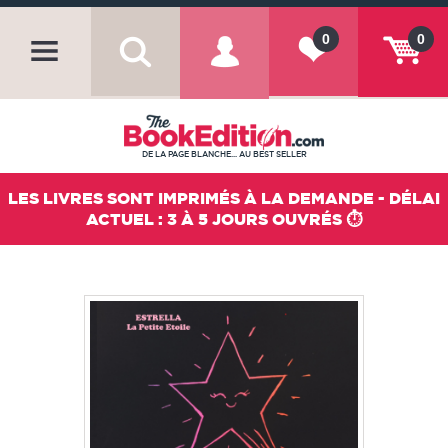
0
0
DE LA PAGE BLANCHE... AU BEST SELLER
LES LIVRES SONT IMPRIMÉS À LA DEMANDE - DÉLAI
ACTUEL : 3 À 5 JOURS OUVRÉS ⏱️