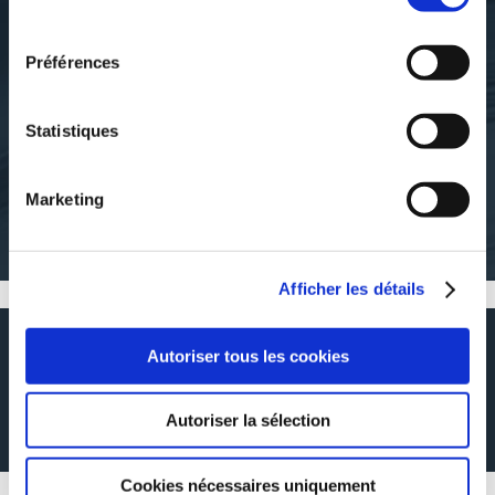
consentement
Préférences
Mynoé
Mynoé
CARAMEL - LE LUTIN
JULES ET ROBIN - LA
DE NOËL
PLANÈTE TRUCMUCHE
Statistiques
de-3-a-7-ans
de-3-a-7-ans
Marketing
21€00
21€00
Afficher les détails
RÉSUMÉ
Autoriser tous les cookies
Estrella, petite étoile, vient de naître. Elle a hâte de découvrir la galaxie.
Autoriser la sélection
En compagnie de son cousin, elle va faire de belles découvertes et
rencontres, mais aussi trouver sa voie.
Cookies nécessaires uniquement