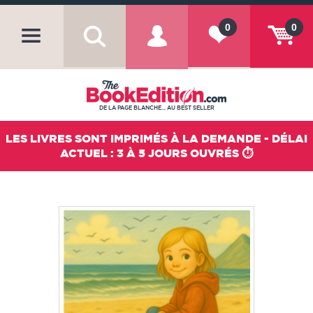
0
0
DE LA PAGE BLANCHE... AU BEST SELLER
LES LIVRES SONT IMPRIMÉS À LA DEMANDE - DÉLAI
ACTUEL : 3 À 5 JOURS OUVRÉS ⏱️