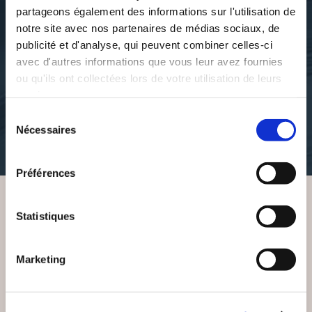
partageons également des informations sur l'utilisation de
notre site avec nos partenaires de médias sociaux, de
publicité et d'analyse, qui peuvent combiner celles-ci
Bella LAFFINEUR
Bella LAFFINEUR
avec d'autres informations que vous leur avez fournies
ÉMILE
IL Y A DU BEURRE
DANS LES ÉTOILES
ou qu'ils ont collectées lors de votre utilisation de leurs
services.
nouvelles-de-guerre
Sélection
histoires-illustrees
Nécessaires
du
4€55
14€70
consentement
Préférences
Statistiques
VOUS AIMEREZ AUSSI
Marketing