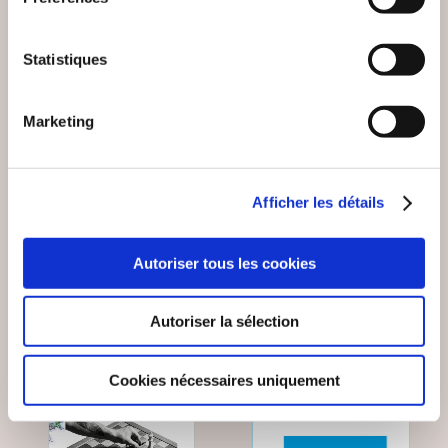
Statistiques
(0 avis)
(0 avis)
Bruno BACROIX
Thibaut Carré
Marketing
UNE POULE SUR UN
ELLE A TUÉ DE
MUR
GAULLE
Afficher les détails
Nouvelles
Nouvelles
12€00
9€00
Autoriser tous les cookies
Autoriser la sélection
Cookies nécessaires uniquement