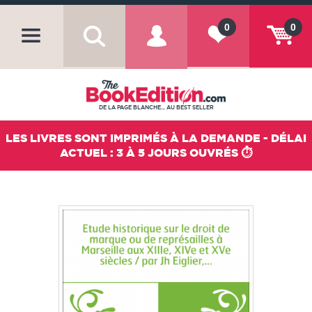
0
0
DE LA PAGE BLANCHE... AU BEST SELLER
LES LIVRES SONT IMPRIMÉS À LA DEMANDE - DÉLAI
ACTUEL : 3 À 5 JOURS OUVRÉS ⏱️