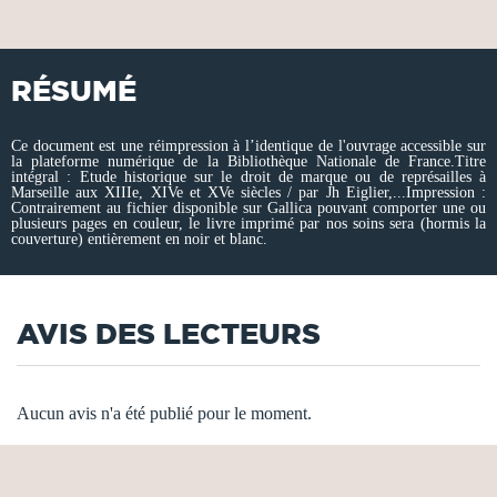
RÉSUMÉ
Ce document est une réimpression à l’identique de l'ouvrage accessible sur
la plateforme numérique de la Bibliothèque Nationale de France.Titre
intégral : Etude historique sur le droit de marque ou de représailles à
Marseille aux XIIIe, XIVe et XVe siècles / par Jh Eiglier,...Impression :
Contrairement au fichier disponible sur Gallica pouvant comporter une ou
plusieurs pages en couleur, le livre imprimé par nos soins sera (hormis la
couverture) entièrement en noir et blanc.
AVIS DES LECTEURS
Aucun avis n'a été publié pour le moment.