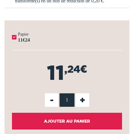
transformé(s) en un bon de réduction de
0,20 €
.
Papier
11€24
11
,24€
-
+
AJOUTER AU PANIER