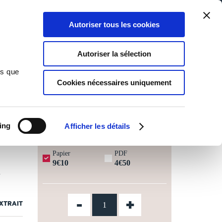
Qui sommes-nous ?
Nous contacter
Blog
Aide
0
0
Autoriser tous les cookies
Rechercher
Connexion
Ma liste
Panier
Autoriser la sélection
ns que
Cookies nécessaires uniquement
JOURS OUVRÉS ⏱️
ing
Afficher les détails
Papier
PDF
9€10
4€50
n
-
+
EXTRAIT