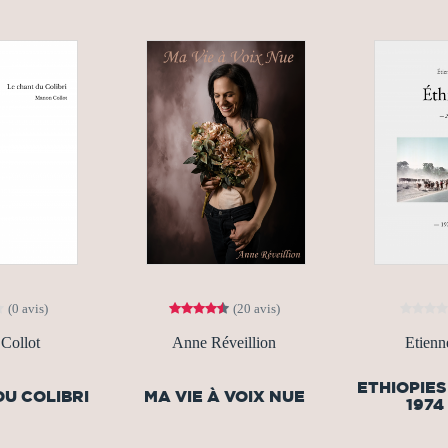
(0 avis)
(20 avis)
Collot
Anne Réveillion
Etienn
ETHIOPIES
DU COLIBRI
MA VIE À VOIX NUE
1974 