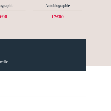
ographie
Autobiographie
€90
17€00
uvelle.