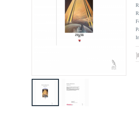
R
R
F
P
I