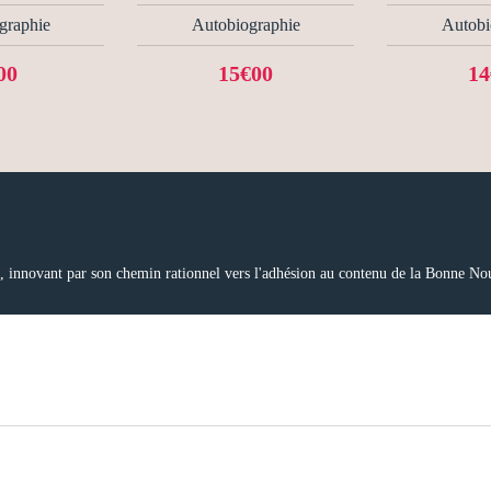
graphie
Autobiographie
Autobi
00
15€00
14
ne, innovant par son chemin rationnel vers l'adhésion au contenu de la Bonne No