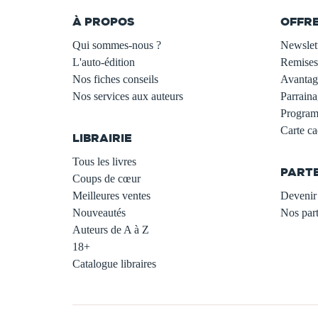
À PROPOS
OFFR
Qui sommes-nous ?
Newslet
L'auto-édition
Remises
Nos fiches conseils
Avantage
Nos services aux auteurs
Parraina
.
Programm
Carte c
LIBRAIRIE
.
Tous les livres
PART
Coups de cœur
Meilleures ventes
Devenir 
Nouveautés
Nos part
Auteurs de A à Z
18+
Catalogue libraires