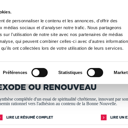
okies.
PUBLIER UN LIVRE
LIBRAIRIE
t de personnaliser le contenu et les annonces, d'offrir des
aux médias sociaux et d'analyser notre trafic. Nous partageons
 sur l'utilisation de notre site avec nos partenaires de médias
spiritualité
/
Exode ou Renouveau
'analyse, qui peuvent combiner celles-ci avec d'autres informatio
qu'ils ont collectées lors de votre utilisation de leurs services.
T IMPRIMÉS À LA DEMANDE - DÉLAI ACTUEL : 3 À 5 
Préférences
Statistiques
Market
éopold Coeur
EXODE OU RENOUVEAU
ynthèse complétée d'un essai de spiritualité chrétienne, innovant par so
hemin rationnel vers l'adhésion au contenu de la Bonne Nouvelle.
LIRE LE RÉSUMÉ COMPLET
LIRE UN 