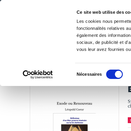
Ce site web utilise des co
Les cookies nous permetten
fonctionnalités relatives 
DE LA PAGE BLANCHE... AU BEST SELLER
également des informations
Accueil
/
Tous les livres
/
Culture & société
/
Religions & 
sociaux, de publicité et d
vous leur avez fournies ou 
LES LIVRES SON
Sélection
Nécessaires
du
L
consentement
S
c