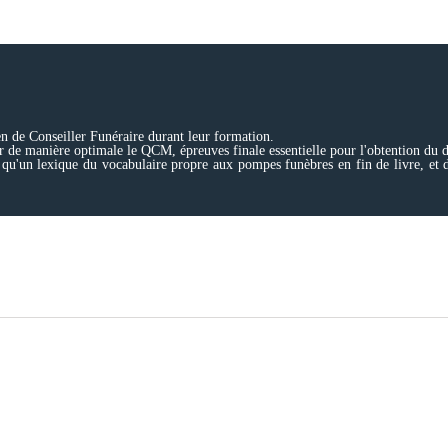
en de Conseiller Funéraire durant leur formation.
er de manière optimale le QCM, épreuves finale essentielle pour l'obtention du 
 qu'un lexique du vocabulaire propre aux pompes funèbres en fin de livre, et d