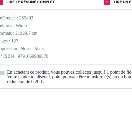
LIRE LE RÉSUMÉ COMPLET
LIRE UN 
éférence :
259403
eliures : Wireo
ormats : 21x29,7 cm
ages : 127
mpression : Noir et blanc
° ISBN : 9791069989870
En achetant ce produit, vous pouvez collecter jusqu'à
1
point de fidé
Votre panier totalisera
1
point
pouvant être transformé(s) en un bon
réduction de
0,20 €
.