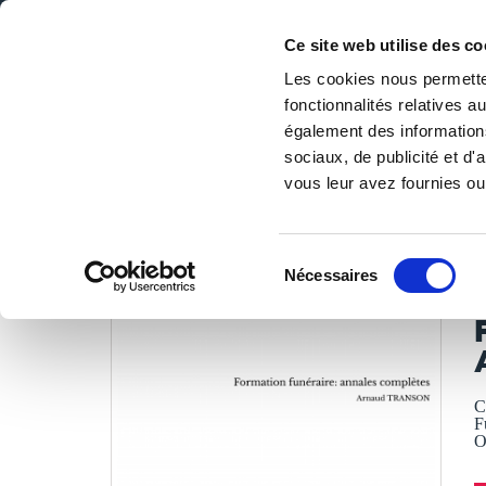
Ce site web utilise des co
Les cookies nous permetten
fonctionnalités relatives 
DE LA PAGE BLANCHE... AU BEST SELLER
également des informations
Accueil
/
Tous les livres
/
Scolaire
/
Etudes supérieures
/
sociaux, de publicité et d
vous leur avez fournies ou 
LES LIVRES SON
Sélection
Nécessaires
du
A
consentement
C
F
O