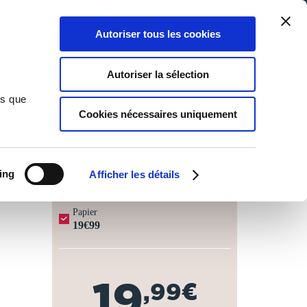
Qui sommes-nous ?
Nous contacter
Blog
Aide
0
0
Autoriser tous les cookies
Rechercher
Connexion
Ma liste
Panier
Autoriser la sélection
ns que
Cookies nécessaires uniquement
JOURS OUVRÉS ⏱️
ing
Afficher les détails
Papier
19€99
19
,99€