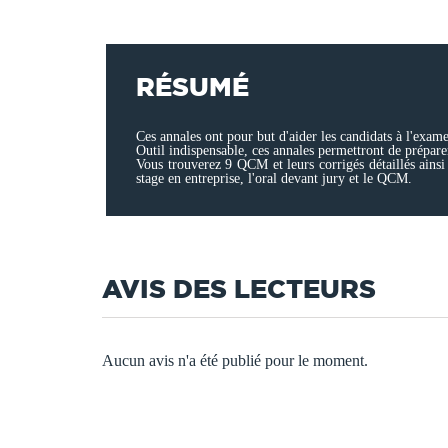
RÉSUMÉ
Ces annales ont pour but d'aider les candidats à l'exam
Outil indispensable, ces annales permettront de prépar
Vous trouverez 9 QCM et leurs corrigés détaillés ainsi
stage en entreprise, l'oral devant jury et le QCM.
AVIS DES LECTEURS
Aucun avis n'a été publié pour le moment.