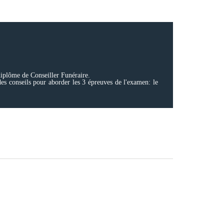
diplôme de Conseiller Funéraire.
es conseils pour aborder les 3 épreuves de l'examen: le