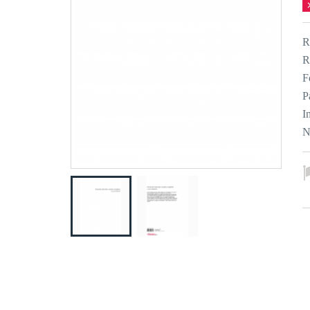
R
R
F
P
I
N