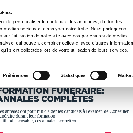
okies.
PUBLIER UN LIVRE
LIBRAIRIE
t de personnaliser le contenu et les annonces, d'offrir des
aux médias sociaux et d'analyser notre trafic. Nous partageons
 sur l'utilisation de notre site avec nos partenaires de médias
Formation funéraire: annales complètes
'analyse, qui peuvent combiner celles-ci avec d'autres informatio
qu'ils ont collectées lors de votre utilisation de leurs services.
T IMPRIMÉS À LA DEMANDE - DÉLAI ACTUEL : 3 À 5 
Préférences
Statistiques
Market
rnaud TRANSON
FORMATION FUNÉRAIRE:
ANNALES COMPLÈTES
es annales ont pour but d'aider les candidats à l'examen de Conseiller
unéraire durant leur formation.
util indispensable, ces annales permettront