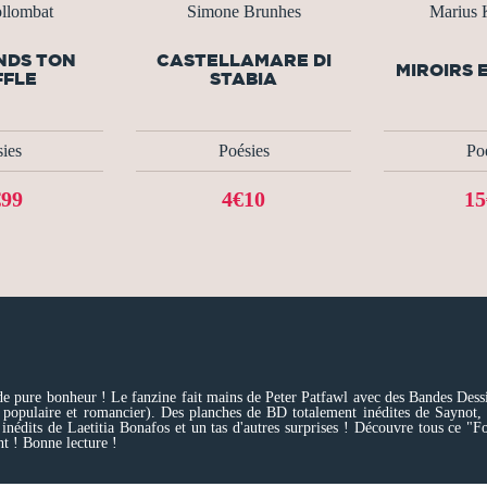
llombat
Simone Brunhes
Marius
NDS TON
CASTELLAMARE DI
MIROIRS 
FFLE
STABIA
ies
Poésies
Po
€99
4€10
15
 pure bonheur ! Le fanzine fait mains de Peter Patfawl avec des Bandes Dessiné
 populaire et romancier). Des planches de BD totalement inédites de Saynot,
inédits de Laetitia Bonafos et un tas d'autres surprises ! Découvre tous ce "F
nt ! Bonne lecture !