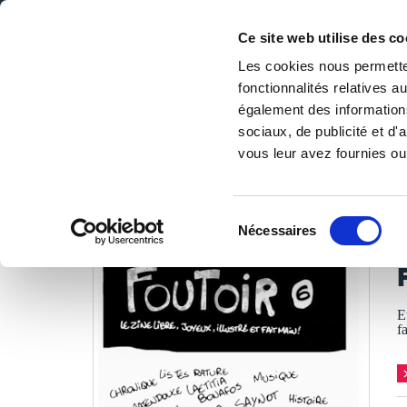
Ce site web utilise des co
Les cookies nous permetten
fonctionnalités relatives 
DE LA PAGE BLANCHE... AU BEST SELLER
également des informations
Accueil
/
Tous les livres
/
BD
/
Inclassable
/
Foutoir (num
sociaux, de publicité et d
vous leur avez fournies ou 
LES LIVRES SON
Sélection
Nécessaires
du
P
consentement
E
f