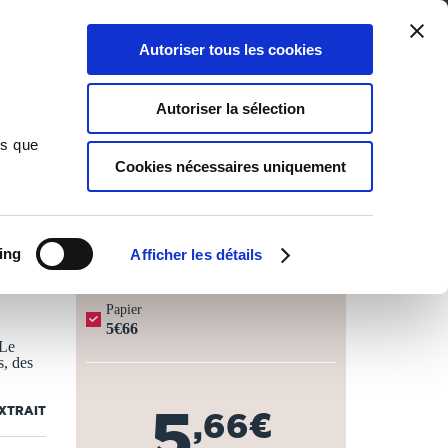
Qui sommes-nous ?
Nous contacter
Blog
Aide
0
0
Autoriser tous les cookies
Rechercher
Connexion
Ma liste
Panier
Autoriser la sélection
ns que
Cookies nécessaires uniquement
JOURS OUVRÉS ⏱️
ing
Afficher les détails
Papier
5€66
 Le
s, des
5
EXTRAIT
,66€