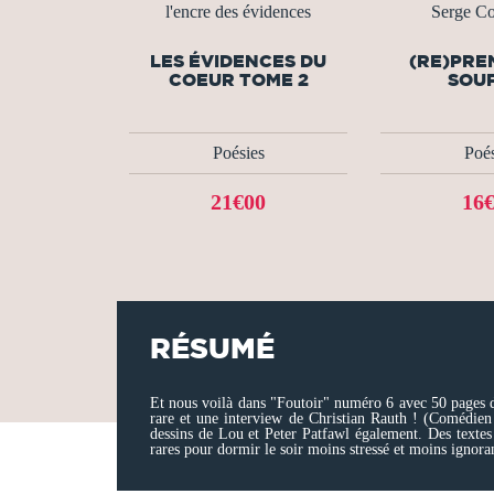
l'encre des évidences
Serge Co
LES ÉVIDENCES DU
(RE)PRE
COEUR TOME 2
SOU
Poésies
Poés
21€00
16
RÉSUMÉ
Et nous voilà dans "Foutoir" numéro 6 avec 50 pages de
rare et une interview de Christian Rauth ! (Comédien
dessins de Lou et Peter Patfawl également. Des textes 
rares pour dormir le soir moins stressé et moins ignora