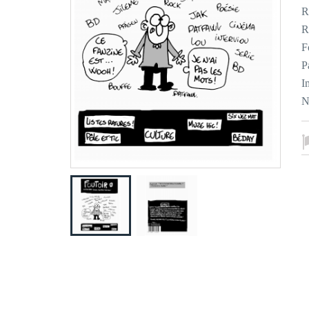
R
R
F
P
I
N