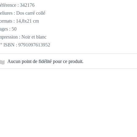
éférence :
342176
eliures : Dos carré collé
ormats : 14,8x21 cm
ages : 50
mpression : Noir et blanc
° ISBN : 9791097613952
Aucun point de fidélité pour ce produit.