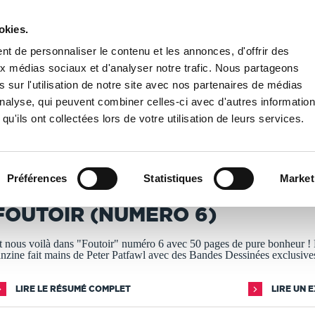
okies.
PUBLIER UN LIVRE
LIBRAIRIE
t de personnaliser le contenu et les annonces, d'offrir des
aux médias sociaux et d'analyser notre trafic. Nous partageons
 sur l'utilisation de notre site avec nos partenaires de médias
éro 6)
'analyse, qui peuvent combiner celles-ci avec d'autres informatio
qu'ils ont collectées lors de votre utilisation de leurs services.
T IMPRIMÉS À LA DEMANDE - DÉLAI ACTUEL : 3 À 5 
Préférences
Statistiques
Market
eter Patfawl
FOUTOIR (NUMÉRO 6)
t nous voilà dans "Foutoir" numéro 6 avec 50 pages de pure bonheur !
anzine fait mains de Peter Patfawl avec des Bandes Dessinées exclusive
LIRE LE RÉSUMÉ COMPLET
LIRE UN 