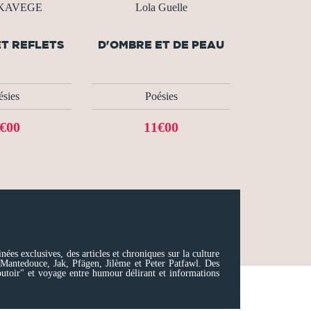
 KAVEGE
Lola Guelle
ET REFLETS
D'OMBRE ET DE PEAU
ésies
Poésies
€00
11€00
es exclusives, des articles et chroniques sur la culture
 Mantedouce, Jak, Pfägen, Jilème et Peter Patfawl. Des
outoir" et voyage entre humour délirant et informations