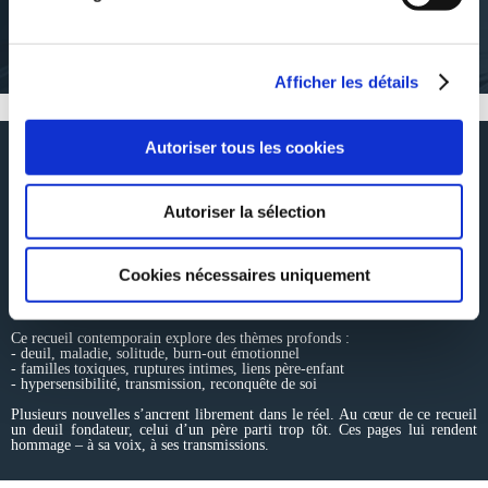
reconstruction.Son écriture, intime et sensorielle, accorde une
place particulière aux traces, aux paysages intérieurs et à la beauté
fragile de ce qui demeure.Instagram : @juliebautrice
Afficher les détails
Autoriser tous les cookies
RÉSUMÉ
Autoriser la sélection
Et si l’harmonie naissait du chaos ?
Huit histoires poignantes sur la résilience, la perte et les liens familiaux,
guidées par les vibrations de la musique et les battements du cœur.
Cookies nécessaires uniquement
Une playlist originale accompagne chaque nouvelle (QR code inclus), pour
une lecture immersive et sensorielle.
Ce recueil contemporain explore des thèmes profonds :
- deuil, maladie, solitude, burn-out émotionnel
- familles toxiques, ruptures intimes, liens père-enfant
- hypersensibilité, transmission, reconquête de soi
Plusieurs nouvelles s’ancrent librement dans le réel. Au cœur de ce recueil
un deuil fondateur, celui d’un père parti trop tôt. Ces pages lui rendent
hommage – à sa voix, à ses transmissions.