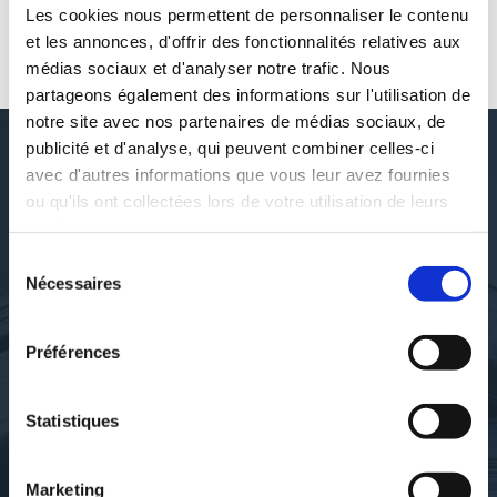
Les cookies nous permettent de personnaliser le contenu
et les annonces, d'offrir des fonctionnalités relatives aux
AUTOUR DE JULIE BERETTI
médias sociaux et d'analyser notre trafic. Nous
partageons également des informations sur l'utilisation de
notre site avec nos partenaires de médias sociaux, de
publicité et d'analyse, qui peuvent combiner celles-ci
avec d'autres informations que vous leur avez fournies
ou qu'ils ont collectées lors de votre utilisation de leurs
DÉCOUVRIR JULIE BERETTI
services.
Sélection
Nécessaires
du
consentement
À PROPOS DE L'AUTEUR
Préférences
Julie Beretti développe un univers à la croisée de l’écriture, de
Statistiques
l’image et de la musique.Ses textes explorent la mémoire familiale,
les paysages, les voix intérieures et l’attachement au monde
animal. Elle s’intéresse aux liens qui nous façonnent, aux
Marketing
absences qui continuent de résonner et aux chemins de