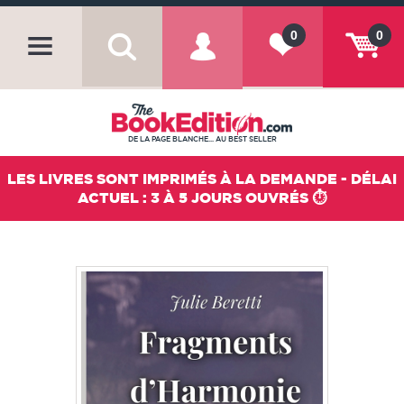
0
0
DE LA PAGE BLANCHE... AU BEST SELLER
LES LIVRES SONT IMPRIMÉS À LA DEMANDE - DÉLAI
ACTUEL : 3 À 5 JOURS OUVRÉS ⏱️