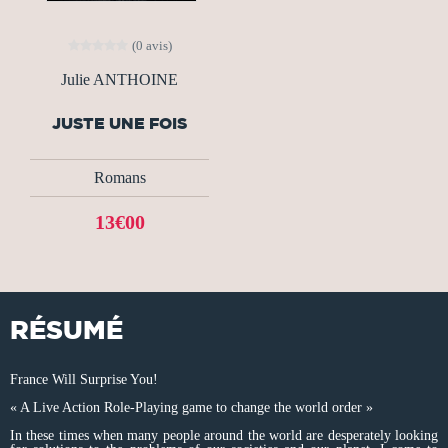
(0 avis)
Julie ANTHOINE
JUSTE UNE FOIS
Romans
13€00
RÉSUMÉ
France Will Surprise You!
« A Live Action Role-Playing game to change the world order »
In these times when many people around the world are desperately looking