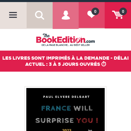
0
0
DE LA PAGE BLANCHE... AU BEST SELLER
LES LIVRES SONT IMPRIMÉS À LA DEMANDE - DÉLAI
ACTUEL : 3 À 5 JOURS OUVRÉS ⏱️