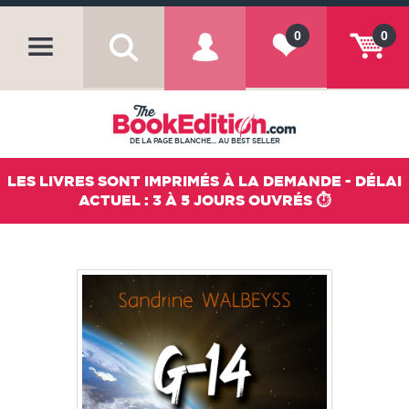
0
0
DE LA PAGE BLANCHE... AU BEST SELLER
LES LIVRES SONT IMPRIMÉS À LA DEMANDE - DÉLAI
ACTUEL : 3 À 5 JOURS OUVRÉS ⏱️