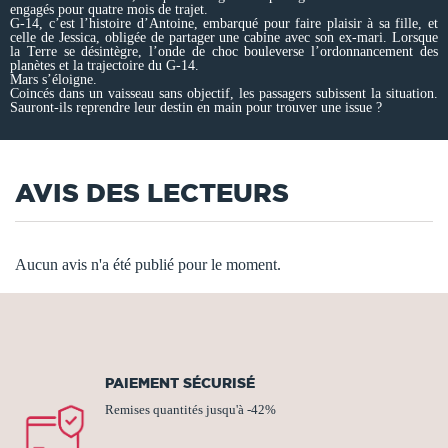
engagés pour quatre mois de trajet.
G-14, c’est l’histoire d’Antoine, embarqué pour faire plaisir à sa fille, et
celle de Jessica, obligée de partager une cabine avec son ex-mari. Lorsque
la Terre se désintègre, l’onde de choc bouleverse l’ordonnancement des
planètes et la trajectoire du G-14.
Mars s’éloigne.
Coincés dans un vaisseau sans objectif, les passagers subissent la situation.
Sauront-ils reprendre leur destin en main pour trouver une issue ?
AVIS DES LECTEURS
Aucun avis n'a été publié pour le moment.
PAIEMENT SÉCURISÉ
Remises quantités jusqu'à -42%