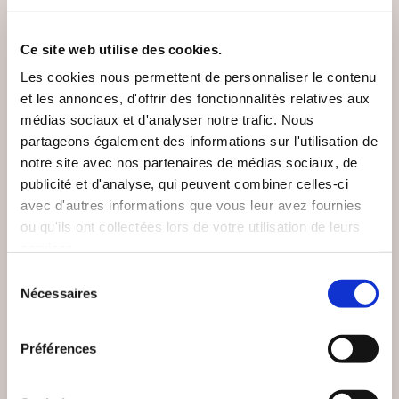
VOUS AIMEREZ AUSSI
Ce site web utilise des cookies.
Les cookies nous permettent de personnaliser le contenu
et les annonces, d'offrir des fonctionnalités relatives aux
médias sociaux et d'analyser notre trafic. Nous
partageons également des informations sur l'utilisation de
notre site avec nos partenaires de médias sociaux, de
publicité et d'analyse, qui peuvent combiner celles-ci
avec d'autres informations que vous leur avez fournies
ou qu'ils ont collectées lors de votre utilisation de leurs
services.
Sélection
Nécessaires
du
consentement
(0 avis)
(0 avis)
Préférences
Honoré de Balzac
Claude Janvier
POURQUOI SUIS-JE
MAXIMES & PENSÉES