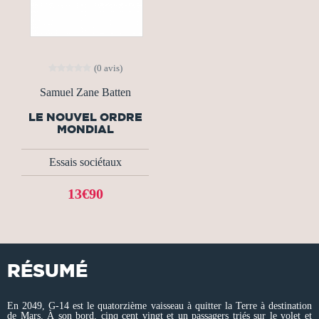
(0 avis)
Samuel Zane Batten
LE NOUVEL ORDRE
MONDIAL
Essais sociétaux
13€90
RÉSUMÉ
En 2049, G-14 est le quatorzième vaisseau à quitter la Terre à destination
de Mars. À son bord, cinq cent vingt et un passagers triés sur le volet et