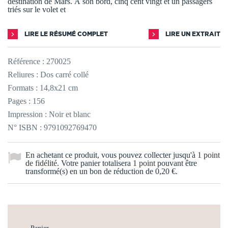
destination de Mars. À son bord, cinq cent vingt et un passagers
triés sur le volet et
LIRE LE RÉSUMÉ COMPLET
LIRE UN EXTRAIT
Référence :
270025
Reliures : Dos carré collé
Formats : 14,8x21 cm
Pages : 156
Impression : Noir et blanc
N° ISBN : 9791092769470
En achetant ce produit, vous pouvez collecter jusqu'à
1
point
de fidélité
. Votre panier totalisera
1
point
pouvant être
transformé(s) en un bon de réduction de
0,20 €
.