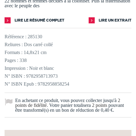
22 hommes et femmes décidés à la coloniser. Puis la fraternisation
avec le peuple des
LIRE LE RÉSUMÉ COMPLET
LIRE UN EXTRAIT
Référence :
285130
Reliures : Dos carré collé
Formats : 14,8x21 cm
Pages : 338
Impression : Noir et blanc
N° ISBN : 9782958713973
N° ISBN Epub : 9782958858254
En achetant ce produit, vous pouvez collecter jusqu'à
2
points de fidélité
. Votre panier totalisera
2
points
pouvant
être transformé(s) en un bon de réduction de
0,40 €
.