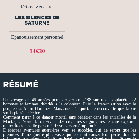
Jérôme Zenastral
LES SILENCES DE
SATURNE
Epanouissement personnel
14€30
RÉSUMÉ
Un voyage de 46 années pour arriver en 2188 sur une exoplanète. 22
hommes et femmes décidés à la coloniser. Puis la fraternisation avec le
peuple des Anim-Hommes. Mais aussi l’inquiétante découverte que la vie
sur la planète décline.
Comment parer à ce danger mortel sans pénétrer dans les entrailles de la
Montagne Noire, là où vivent des créatures sanguinaires, et sans explorer
un territoire hostile parsemé de volcans en éruption ?
D’épiques aventures guerrières vont se succéder, qui ne seront que les
prémices d’une guerre plus vaste qui pourrait causer leur perte, dont le
vainqueur participera à l’ultime bataille qui se déroulera bientôt sur la