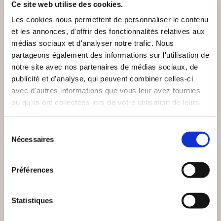
Ce site web utilise des cookies.
Les cookies nous permettent de personnaliser le contenu
et les annonces, d'offrir des fonctionnalités relatives aux
médias sociaux et d'analyser notre trafic. Nous
partageons également des informations sur l'utilisation de
notre site avec nos partenaires de médias sociaux, de
publicité et d'analyse, qui peuvent combiner celles-ci
avec d'autres informations que vous leur avez fournies
ou qu'ils ont collectées lors de votre utilisation de leurs
services.
Sélection
(0 avis)
(0 avis)
Nécessaires
du
Jérôme Zenastral
DESPAROIR Célina
consentement
ENTRE
LES ASTÉROÏDES EN
Préférences
PERFORMANCE ET
ASTROLOGIE
LÂCHER-PRISE
Epanouissement personnel
Epanouissement personnel
Statistiques
14€50
13€00