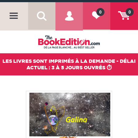
0
0
DE LA PAGE BLANCHE... AU BEST SELLER
LES LIVRES SONT IMPRIMÉS À LA DEMANDE - DÉLAI
ACTUEL : 3 À 5 JOURS OUVRÉS ⏱️