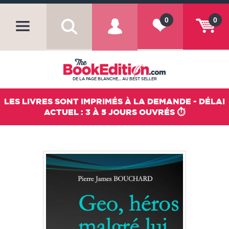
0
0
DE LA PAGE BLANCHE... AU BEST SELLER
LES LIVRES SONT IMPRIMÉS À LA DEMANDE - DÉLAI
ACTUEL : 3 À 5 JOURS OUVRÉS ⏱️