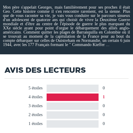
Mon père s'appelait Georges, mais familièrement pour ses proches il était
Geo. Cette histoire comme il s'en rencontre rarement, est la sienne. Plus
que de vous raconter sa vie, je vais vous conduire sur le parcours sinueux
d'un adolescent de quatorze ans qui choisit de vivre la Deuxième Guerre
mondiale et d'être au centre de l'épisode de guerre le plus marquant du
XXe siècle ayant pour point d'orgue le débarquement des alliés anglo-
américains. Comment quitter les plages de Barranquilla en Colombie où il
se trouvait au moment de la capitulation de la France pour au bout du
compte débarquer sur celles de Ouistreham en Normandie, un certain 6 juin
1944, avec les 177 Français formant le " Commando Kieffer ...
AVIS DES LECTEURS
5 étoiles
0
4 étoiles
1
3 étoiles
0
2 étoiles
0
1 étoiles
0