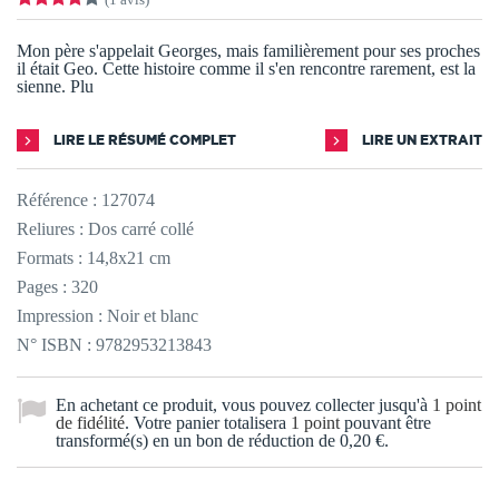
Mon père s'appelait Georges, mais familièrement pour ses proches
il était Geo. Cette histoire comme il s'en rencontre rarement, est la
sienne. Plu
LIRE LE RÉSUMÉ COMPLET
LIRE UN EXTRAIT
Référence :
127074
Reliures : Dos carré collé
Formats : 14,8x21 cm
Pages : 320
Impression : Noir et blanc
N° ISBN : 9782953213843
En achetant ce produit, vous pouvez collecter jusqu'à
1
point
de fidélité
. Votre panier totalisera
1
point
pouvant être
transformé(s) en un bon de réduction de
0,20 €
.