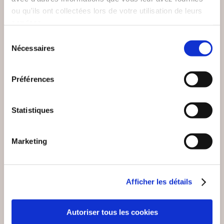
ou qu'ils ont collectées lors de votre utilisation de leurs
ENTREPRISE
LE MARCHÉ DE
services.
DUCLER FRÈRES
SAINT-PALAIS
Sélection
Nécessaires
Histoire & actualité
Histoire & actualité
du
consentement
35€00
13€00
Préférences
Statistiques
Marketing
Afficher les détails
Autoriser tous les cookies