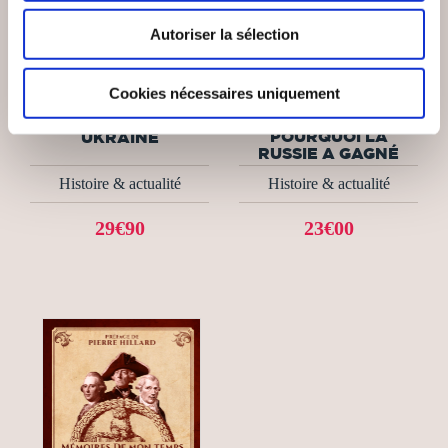
Autoriser la sélection
(6 avis)
(4 avis)
Benoît Paré
Xavier Moreau
Cookies nécessaires uniquement
UKRAINE :
CE QUE J'AI VU EN
POURQUOI LA
UKRAINE
RUSSIE A GAGNÉ
Histoire & actualité
Histoire & actualité
29€90
23€00