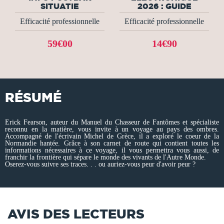
SITUATIE
2026 : GUIDE
Efficacité professionnelle
Efficacité professionnelle
59€00
14€90
RÉSUMÉ
Erick Fearson, auteur du Manuel du Chasseur de Fantômes et spécialiste
reconnu en la matière, vous invite à un voyage au pays des ombres.
Accompagné de l'écrivain Michel de Grèce, il a exploré le coeur de la
Normandie hantée. Grâce à son carnet de route qui contient toutes les
informations nécessaires à ce voyage, il vous permettra vous aussi, de
franchir la frontière qui sépare le monde des vivants de l'Autre Monde.
Oserez-vous suivre ses traces. . . ou auriez-vous peur d'avoir peur ?
AVIS DES LECTEURS