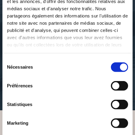
et les annonces, d'offrir des fonctionnalités relatives aux
médias sociaux et d'analyser notre trafic. Nous
partageons également des informations sur l'utilisation de
notre site avec nos partenaires de médias sociaux, de
publicité et d'analyse, qui peuvent combiner celles-ci
avec d'autres informations que vous leur avez fournies
ou qu'ils ont collectées lors de votre utilisation de leurs
services.
Erick Fearson
Sélection
Nécessaires
ARKANUM SYSTEMA
du
consentement
esoterisme
Préférences
100€00
Statistiques
Marketing
VOUS AIMEREZ AUSSI