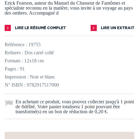
Erick Fearson, auteur du Manuel du Chasseur de Fantômes et
spécialiste reconnu en la matière, vous invite à un voyage au pays
des ombres. Accompagné d
LIRE LE RÉSUMÉ COMPLET
LIRE UN EXTRAIT
Référence :
19755
Reliures : Dos carré collé
Formats : 12x18 cm
Pages : 91
Impression : Noir et blanc
N° ISBN : 9782917517000
En achetant ce produit, vous pouvez collecter jusqu'à
1
point
de fidélité
. Votre panier totalisera
1
point
pouvant être
transformé(s) en un bon de réduction de
0,20 €
.