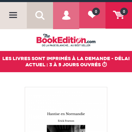
0
0
DE LA PAGE BLANCHE... AU BEST SELLER
LES LIVRES SONT IMPRIMÉS À LA DEMANDE - DÉLAI
ACTUEL : 3 À 5 JOURS OUVRÉS ⏱️