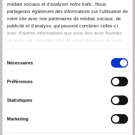
médias sociaux et d'analyser notre trafic. Nous
partageons également des informations sur l'utilisation de
notre site avec nos partenaires de médias sociaux, de
publicité et d'analyse, qui peuvent combiner celles-ci
avec d'autres informations que vous leur avez fournies
ou qu'ils ont collectées lors de votre utilisation de leurs
services.
Sélection
Nécessaires
du
consentement
(0 avis)
(0 avis)
Charles de Hesse, Pierre
Préférences
Thierry DEBAT
Hillard
MÉMOIRES DE MON
ENTREPRISE
TEMPS
DUCLER FRÈRES
Statistiques
Histoire & actualité
Histoire & actualité
Marketing
26€00
35€00