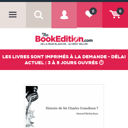
0
0
DE LA PAGE BLANCHE... AU BEST SELLER
LES LIVRES SONT IMPRIMÉS À LA DEMANDE - DÉLAI
ACTUEL : 3 À 5 JOURS OUVRÉS ⏱️