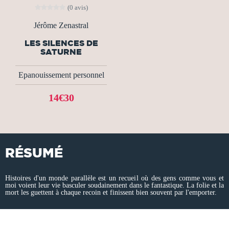
(0 avis)
Jérôme Zenastral
LES SILENCES DE
SATURNE
Epanouissement personnel
14€30
RÉSUMÉ
Histoires d'un monde parallèle est un recueil où des gens comme vous et
moi voient leur vie basculer soudainement dans le fantastique. La folie et la
mort les guettent à chaque recoin et finissent bien souvent par l'emporter.