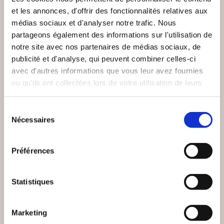
et les annonces, d'offrir des fonctionnalités relatives aux
médias sociaux et d'analyser notre trafic. Nous
partageons également des informations sur l'utilisation de
notre site avec nos partenaires de médias sociaux, de
publicité et d'analyse, qui peuvent combiner celles-ci
avec d'autres informations que vous leur avez fournies
ou qu'ils ont collectées lors de votre utilisation de leurs
services.
Sélection
Nécessaires
du
consentement
(0 avis)
(0 avis)
Préférences
Jérôme Zenastral
DESPAROIR Célina
ENTRE
LES ASTÉROÏDES EN
Statistiques
PERFORMANCE ET
ASTROLOGIE
LÂCHER-PRISE
Epanouissement personnel
Epanouissement personnel
Marketing