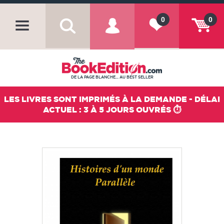
0
0
DE LA PAGE BLANCHE... AU BEST SELLER
LES LIVRES SONT IMPRIMÉS À LA DEMANDE - DÉLAI
ACTUEL : 3 À 5 JOURS OUVRÉS ⏱️