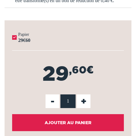
être transformé(s) en un bon de réduction de
0,40 €
.
Papier
29€60
29
,60€
-
+
AJOUTER AU PANIER