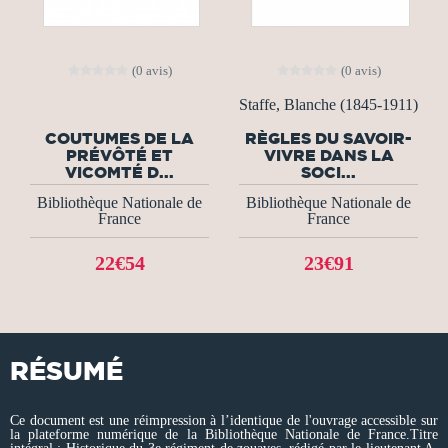
(0 avis)
(0 avis)
Staffe, Blanche (1845-1911)
COUTUMES DE LA
RÈGLES DU SAVOIR-
PRÉVÔTÉ ET
VIVRE DANS LA
VICOMTÉ D...
SOCI...
Bibliothèque Nationale de
Bibliothèque Nationale de
France
France
22€54
23€91
RÉSUMÉ
Ce document est une réimpression à l’identique de l'ouvrage accessible sur
la plateforme numérique de la Bibliothèque Nationale de France.Titre