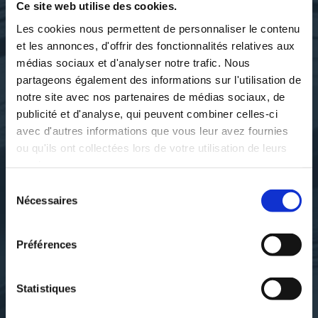
Ce site web utilise des cookies.
Les cookies nous permettent de personnaliser le contenu
et les annonces, d'offrir des fonctionnalités relatives aux
médias sociaux et d'analyser notre trafic. Nous
partageons également des informations sur l'utilisation de
notre site avec nos partenaires de médias sociaux, de
publicité et d'analyse, qui peuvent combiner celles-ci
avec d'autres informations que vous leur avez fournies
ou qu'ils ont collectées lors de votre utilisation de leurs
services.
Sélection
Nécessaires
du
consentement
Villard de Honnecourt. Auteur
Villard de Honnecourt. Auteur
du texte
du texte
Préférences
ALBUM DE VILLARD DE
ALBUM DE VILLARD DE
HONNECOURT,...
HONNECOURT,...
Statistiques
bibliotheque-nationale-de-
bibliotheque-nationale-de-
france
france