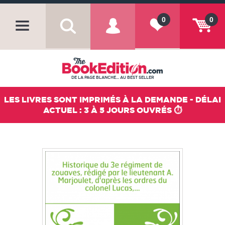
0
0
DE LA PAGE BLANCHE... AU BEST SELLER
LES LIVRES SONT IMPRIMÉS À LA DEMANDE - DÉLAI
ACTUEL : 3 À 5 JOURS OUVRÉS ⏱️