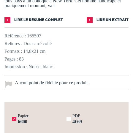
tous pays à un colloque à New York. Cet homme handicapé et
pratiquement mourant, va l
LIRE LE RÉSUMÉ COMPLET
LIRE UN EXTRAIT
Référence :
165597
Reliures : Dos carré collé
Formats : 14,8x21 cm
Pages : 83
Impression : Noir et blanc
Aucun point de fidélité pour ce produit.
Papier
PDF
6€00
4€69