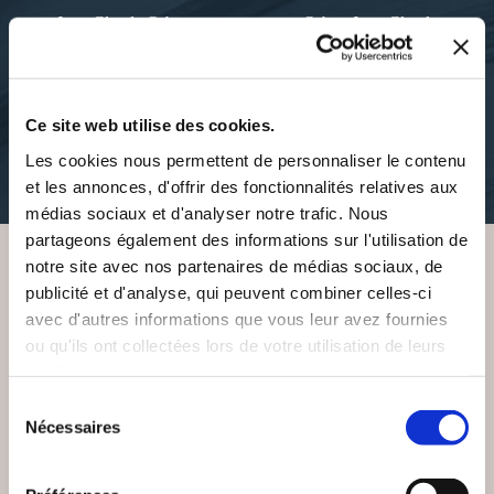
Jean-Claude Orban
Orban Jean-Claude
AU-DELÀ DE
ENQUÊTES ET
L'IMPOSSIBLE
MYSTÈRES
Ce site web utilise des cookies.
fantastique
fantastique
Les cookies nous permettent de personnaliser le contenu
9€00
12€00
et les annonces, d'offrir des fonctionnalités relatives aux
médias sociaux et d'analyser notre trafic. Nous
partageons également des informations sur l'utilisation de
notre site avec nos partenaires de médias sociaux, de
publicité et d'analyse, qui peuvent combiner celles-ci
VOUS AIMEREZ AUSSI
avec d'autres informations que vous leur avez fournies
ou qu'ils ont collectées lors de votre utilisation de leurs
services.
Sélection
Nécessaires
du
consentement