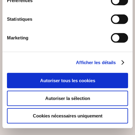
Préférences
Statistiques
Marketing
(0 avis)
(0 avis)
Afficher les détails
DUPONT Tatiana chero
Sabine Mascaro
kee
DARK SHADOW, LE
UN AIR
Autoriser tous les cookies
SPECTRE DES
D'APOCALYPSE
TÉNÈBRES.
Autoriser la sélection
Fantastique
Fantastique
11€53
18€87
Cookies nécessaires uniquement