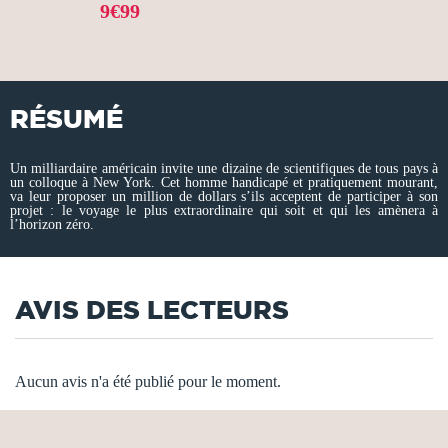
9€99
RÉSUMÉ
Un milliardaire américain invite une dizaine de scientifiques de tous pays à
un colloque à New York. Cet homme handicapé et pratiquement mourant,
va leur proposer un million de dollars s’ils acceptent de participer à son
projet : le voyage le plus extraordinaire qui soit et qui les amènera à
l’horizon zéro.
AVIS DES LECTEURS
Aucun avis n'a été publié pour le moment.