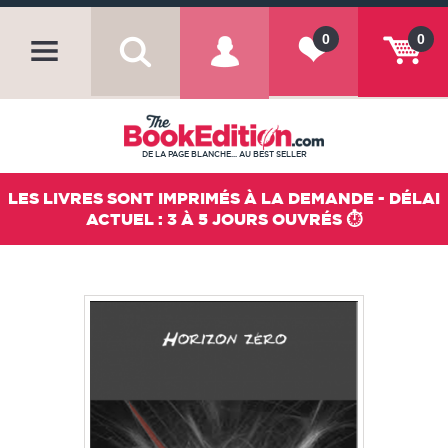
0
0
DE LA PAGE BLANCHE... AU BEST SELLER
LES LIVRES SONT IMPRIMÉS À LA DEMANDE - DÉLAI
ACTUEL : 3 À 5 JOURS OUVRÉS ⏱️