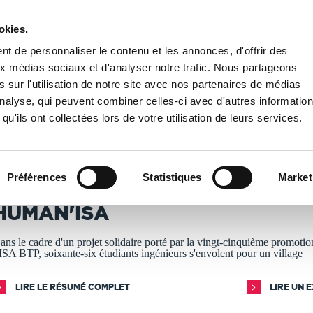
okies.
PUBLIER UN LIVRE
LIBRAIRIE
t de personnaliser le contenu et les annonces, d'offrir des
aux médias sociaux et d'analyser notre trafic. Nous partageons
 sur l'utilisation de notre site avec nos partenaires de médias
HUMAN'ISA
'analyse, qui peuvent combiner celles-ci avec d'autres informatio
qu'ils ont collectées lors de votre utilisation de leurs services.
T IMPRIMÉS À LA DEMANDE - DÉLAI ACTUEL : 3 À 5 
Préférences
Statistiques
Market
éa COTE
HUMAN'ISA
ans le cadre d'un projet solidaire porté par la vingt-cinquième promotio
’ISA BTP, soixante-six étudiants ingénieurs s'envolent pour un village
LIRE LE RÉSUMÉ COMPLET
LIRE UN 