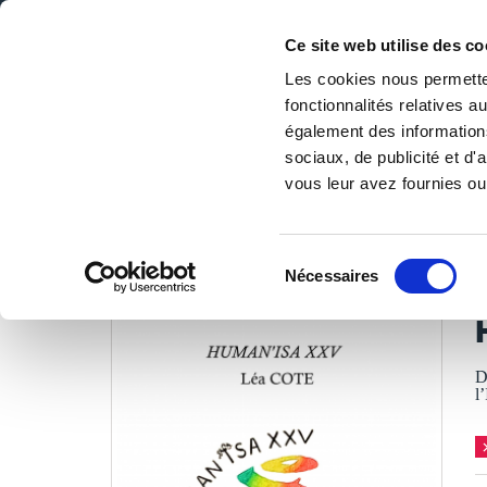
Ce site web utilise des co
Les cookies nous permetten
fonctionnalités relatives 
DE LA PAGE BLANCHE... AU BEST SELLER
également des informations
Accueil
/
Tous les livres
/
Littérature
/
Autobiographie
/
sociaux, de publicité et d
vous leur avez fournies ou 
LES LIVRES SON
Sélection
Nécessaires
du
L
consentement
D
l