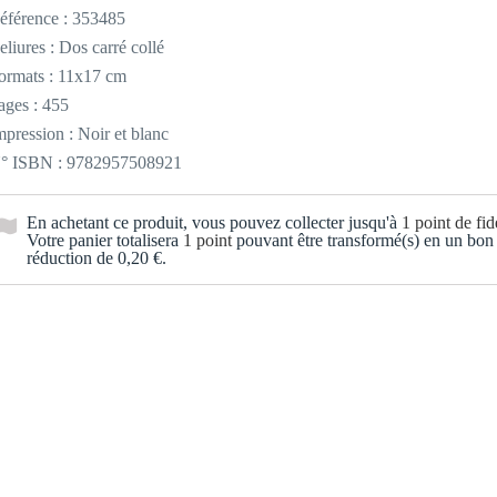
éférence :
353485
eliures : Dos carré collé
ormats : 11x17 cm
ages : 455
mpression : Noir et blanc
° ISBN : 9782957508921
En achetant ce produit, vous pouvez collecter jusqu'à
1
point de fidé
Votre panier totalisera
1
point
pouvant être transformé(s) en un bon
réduction de
0,20 €
.