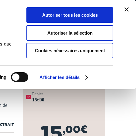
Qui sommes-nous ?
Nous contacter
Blog
Aide
0
0
Autoriser tous les cookies
Rechercher
Connexion
Ma liste
Panier
Autoriser la sélection
ns que
Cookies nécessaires uniquement
JOURS OUVRÉS ⏱️
ing
Afficher les détails
Papier
15€00
n de
15
EXTRAIT
,00€