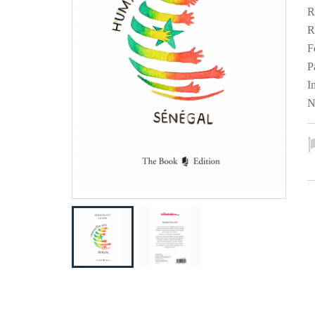
R
R
F
P
I
N