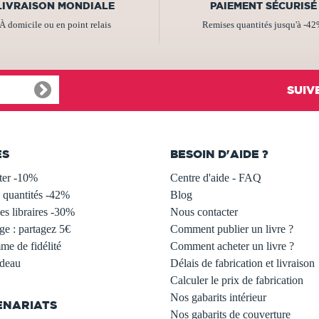
LIVRAISON MONDIALE
PAIEMENT SÉCURISÉ
À domicile ou en point relais
Remises quantités jusqu'à -4
SUIV
ES
BESOIN D'AIDE ?
ter -10%
Centre d'aide - FAQ
 quantités -42%
Blog
s libraires -30%
Nous contacter
ge : partagez 5€
Comment publier un livre ?
e de fidélité
Comment acheter un livre ?
adeau
Délais de fabrication et livraison
Calculer le prix de fabrication
Nos gabarits intérieur
ENARIATS
Nos gabarits de couverture