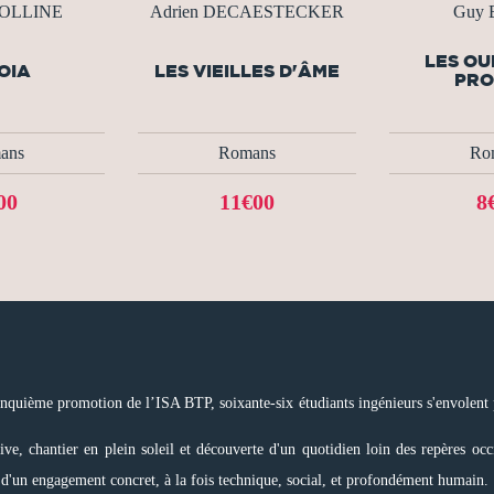
COLLINE
Adrien DECAESTECKER
Guy 
LES OU
OIA
LES VIEILLES D'ÂME
PRO
ans
Romans
Ro
00
11€00
8
cinquième promotion de l’ISA BTP, soixante-six étudiants ingénieurs s'envolent 
ive, chantier en plein soleil et découverte d'un quotidien loin des repères oc
 d'un engagement concret, à la fois technique, social, et profondément humain.