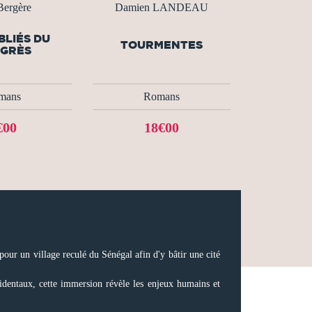
Bergère
Damien LANDEAU
BLIÉS DU
TOURMENTES
GRÈS
mans
Romans
€00
18€00
pour un village reculé du Sénégal afin d'y bâtir une cité
cidentaux, cette immersion révèle les enjeux humains et