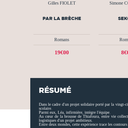
Gilles FIOLET
Simone 
PAR LA BRÈCHE
SEK
Romans
Rom
19€00
8€
RÉSUMÉ
Dans le cadre d'un projet solidaire porté par la vingt-
scolaire.
Parmi eux, Léa, infirmière, intègre l'équipe.
Au cœur de la brousse de Thiafoura, entre vie collect
logistiques d'un projet ambitieux.
Entre deux mondes, cette expérience trace les contours