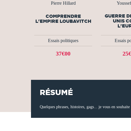
Pierre Hillard
Youssef
GUERRE D
COMPRENDRE
UNIS 
L'EMPIRE LOUBAVITCH
L'EU
Essais politiques
Essais po
37€00
25
RÉSUMÉ
Quelques phrases, histoires, gags... je vous en souhaite 