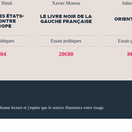
 Hindi
Xavier Moreau
Juliu
ES ÉTATS-
LE LIVRE NOIR DE LA
ORIEN
CONTRE
GAUCHE FRANÇAISE
ROPE
litiques
Essais politiques
Essais 
€04
20€00
8
bonne lecture et j'espère que le sourire illuminera votre visage.