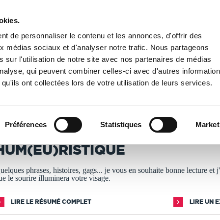
okies.
PUBLIER UN LIVRE
LIBRAIRIE
t de personnaliser le contenu et les annonces, d'offrir des
aux médias sociaux et d'analyser notre trafic. Nous partageons
 sur l'utilisation de notre site avec nos partenaires de médias
eu)ristique
'analyse, qui peuvent combiner celles-ci avec d'autres informatio
qu'ils ont collectées lors de votre utilisation de leurs services.
T IMPRIMÉS À LA DEMANDE - DÉLAI ACTUEL : 3 À 5 
Préférences
Statistiques
Market
ean francois maschinsky
HUM(EU)RISTIQUE
uelques phrases, histoires, gags... je vous en souhaite bonne lecture et j
ue le sourire illuminera votre visage.
LIRE LE RÉSUMÉ COMPLET
LIRE UN 