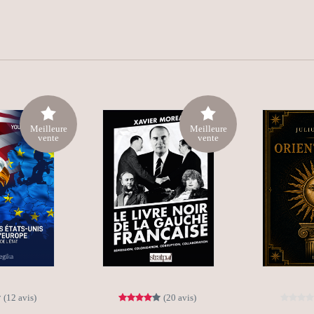
Meilleure
Meilleure
vente
vente
(12 avis)
(20 avis)