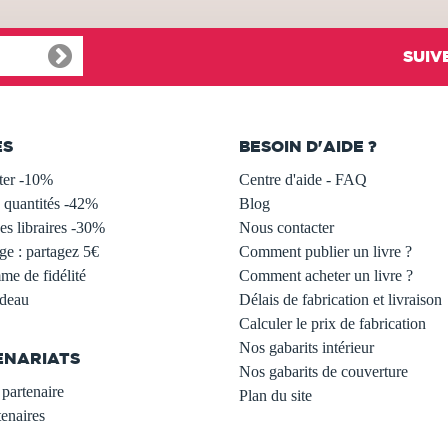
SUIV
ES
BESOIN D'AIDE ?
ter -10%
Centre d'aide - FAQ
 quantités -42%
Blog
s libraires -30%
Nous contacter
ge : partagez 5€
Comment publier un livre ?
e de fidélité
Comment acheter un livre ?
adeau
Délais de fabrication et livraison
Calculer le prix de fabrication
Nos gabarits intérieur
ENARIATS
Nos gabarits de couverture
partenaire
Plan du site
enaires