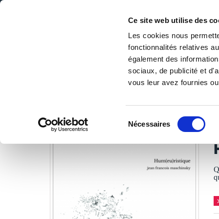
Ce site web utilise des co
Les cookies nous permetten
fonctionnalités relatives 
DE LA PAGE BLANCHE... AU BEST SELLER
également des informations
Accueil
/
Tous les livres
/
Essais
/
Essais littéraires
/
Hum(
sociaux, de publicité et d
vous leur avez fournies ou 
LES LIVRES SON
Sélection
Nécessaires
du
j
consentement
Q
q