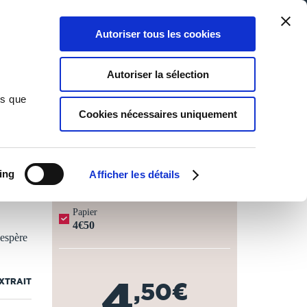
Qui sommes-nous ?
Nous contacter
Blog
Aide
0
0
Autoriser tous les cookies
Rechercher
Connexion
Ma liste
Panier
Autoriser la sélection
ns que
Cookies nécessaires uniquement
JOURS OUVRÉS ⏱️
ing
Afficher les détails
Papier
4€50
'espère
4
EXTRAIT
,50€