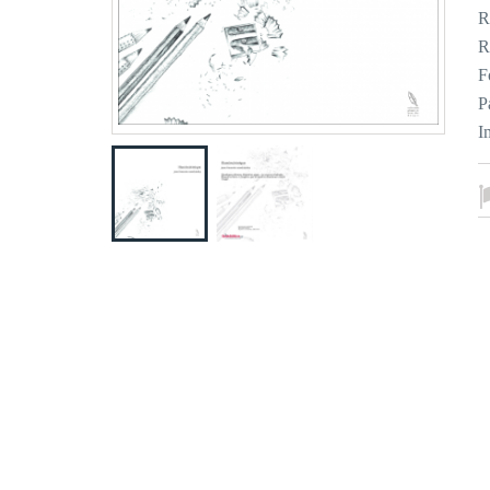
R
R
F
P
I