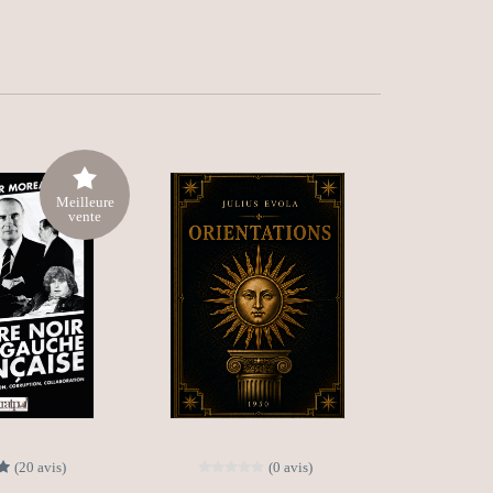
Meilleure
vente
(20 avis)
(0 avis)