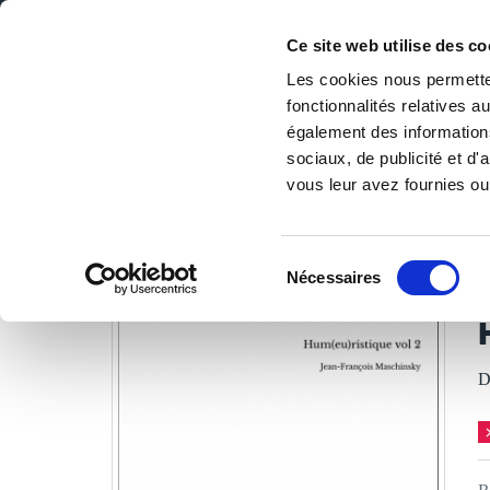
Ce site web utilise des co
Les cookies nous permetten
fonctionnalités relatives 
DE LA PAGE BLANCHE... AU BEST SELLER
également des informations
Accueil
/
Tous les livres
/
BD
/
Humour
/
Hum(eu)ristique
sociaux, de publicité et d
vous leur avez fournies ou 
LES LIVRES SON
Sélection
Nécessaires
du
J
consentement
D