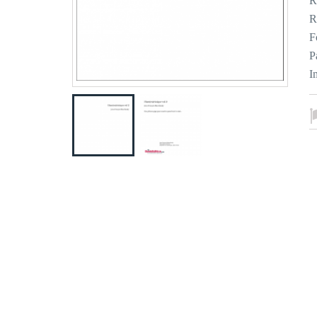
R
R
F
P
I