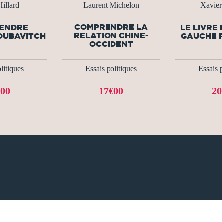
Hillard
Laurent Michelon
Xavie
COMPRENDRE LA
ENDRE
LE LIVRE 
RELATION CHINE-
LOUBAVITCH
GAUCHE 
OCCIDENT
litiques
Essais politiques
Essais 
€00
17€00
20