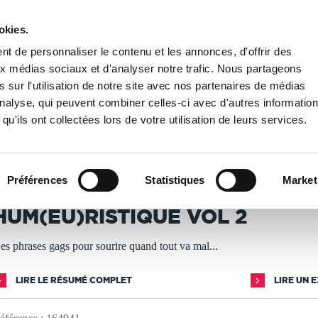
okies.
PUBLIER UN LIVRE
LIBRAIRIE
t de personnaliser le contenu et les annonces, d'offrir des
aux médias sociaux et d'analyser notre trafic. Nous partageons
 sur l'utilisation de notre site avec nos partenaires de médias
 vol 2
'analyse, qui peuvent combiner celles-ci avec d'autres informatio
qu'ils ont collectées lors de votre utilisation de leurs services.
T IMPRIMÉS À LA DEMANDE - DÉLAI ACTUEL : 3 À 5 
Préférences
Statistiques
Market
ean-François Maschinsky
HUM(EU)RISTIQUE VOL 2
es phrases gags pour sourire quand tout va mal...
LIRE LE RÉSUMÉ COMPLET
LIRE UN 