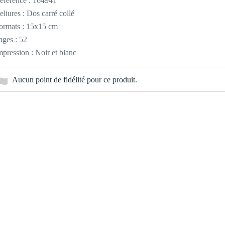
éférence :
164941
eliures : Dos carré collé
ormats : 15x15 cm
ages : 52
mpression : Noir et blanc
Aucun point de fidélité pour ce produit.