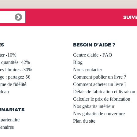
SUIV
ES
BESOIN D'AIDE ?
ter -10%
Centre d'aide - FAQ
 quantités -42%
Blog
s libraires -30%
Nous contacter
ge : partagez 5€
Comment publier un livre ?
e de fidélité
Comment acheter un livre ?
adeau
Délais de fabrication et livraison
Calculer le prix de fabrication
Nos gabarits intérieur
ENARIATS
Nos gabarits de couverture
partenaire
Plan du site
enaires