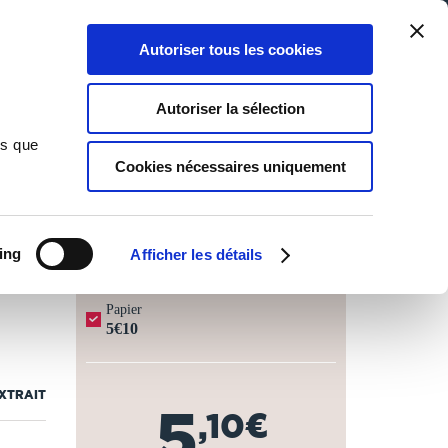
Qui sommes-nous ?
Nous contacter
Blog
Aide
0
0
Autoriser tous les cookies
Rechercher
Connexion
Ma liste
Panier
Autoriser la sélection
ns que
Cookies nécessaires uniquement
JOURS OUVRÉS ⏱️
ing
Afficher les détails
Papier
5€10
EXTRAIT
5
,10€