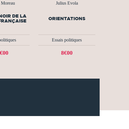
r Moreau
Julius Evola
NOIR DE LA
ORIENTATIONS
FRANÇAISE
politiques
Essais politiques
€00
8€00