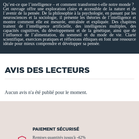
Qu’est-ce que l’intelligence – et comment transforme-t-elle notre monde ?
Cet ouvrage offre une exploration claire et accessible de la nature et de
l’avenir de la pensée. De la philosophie à la psychologie, en passant par les
neurosciences et la sociologie, il présente les théories de l’intelligence et
montre comment elle est mesurée, entraînée et expliquée. Des chapitres
traitent de l’intelligence artificielle, des intelligences multiples, des
capacités cognitives, du développement et de la génétique, ainsi que de
l’influence de l’alimentation, du sommeil et du mode de vie. Clarté
scientifique, exercices pratiques et réflexions éthiques en font une ressource
idéale pour mieux comprendre et développer sa pensée.
AVIS DES LECTEURS
Aucun avis n'a été publié pour le moment.
PAIEMENT SÉCURISÉ
Remises quantités jusqu'à -42%