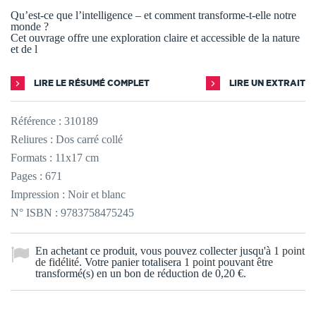
Qu’est-ce que l’intelligence – et comment transforme-t-elle notre
monde ?
Cet ouvrage offre une exploration claire et accessible de la nature
et de l
LIRE LE RÉSUMÉ COMPLET
LIRE UN EXTRAIT
Référence :
310189
Reliures : Dos carré collé
Formats : 11x17 cm
Pages : 671
Impression : Noir et blanc
N° ISBN : 9783758475245
En achetant ce produit, vous pouvez collecter jusqu'à
1
point
de fidélité
. Votre panier totalisera
1
point
pouvant être
transformé(s) en un bon de réduction de
0,20 €
.