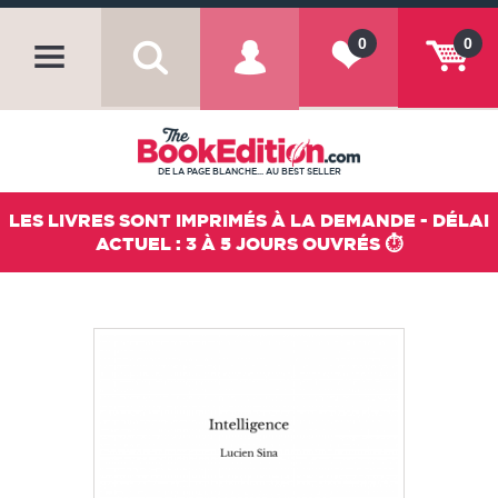
0
0
DE LA PAGE BLANCHE... AU BEST SELLER
LES LIVRES SONT IMPRIMÉS À LA DEMANDE - DÉLAI
ACTUEL : 3 À 5 JOURS OUVRÉS ⏱️