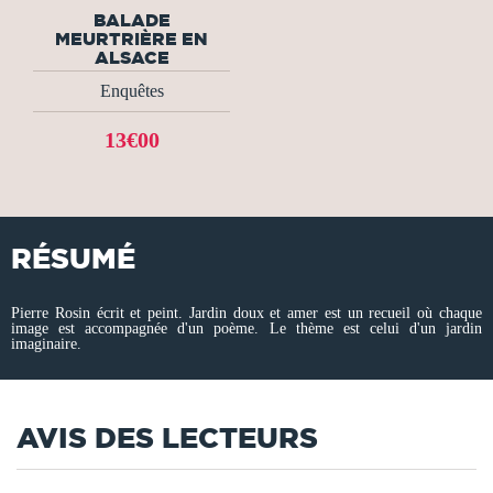
BALADE
MEURTRIÈRE EN
ALSACE
Enquêtes
13€00
RÉSUMÉ
Pierre Rosin écrit et peint. Jardin doux et amer est un recueil où chaque
image est accompagnée d'un poème. Le thème est celui d'un jardin
imaginaire.
AVIS DES LECTEURS