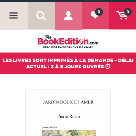
0
0
DE LA PAGE BLANCHE... AU BEST SELLER
LES LIVRES SONT IMPRIMÉS À LA DEMANDE - DÉLAI
ACTUEL : 3 À 5 JOURS OUVRÉS ⏱️