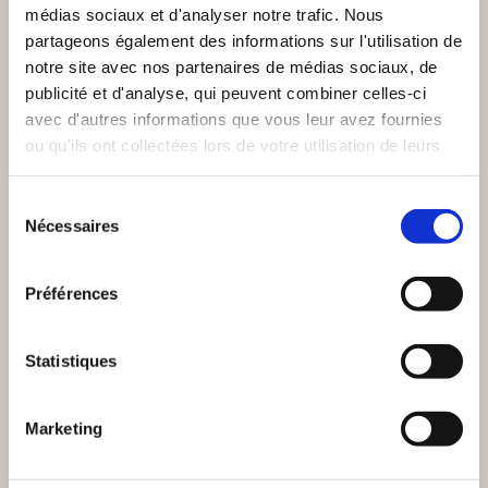
médias sociaux et d'analyser notre trafic. Nous
partageons également des informations sur l'utilisation de
notre site avec nos partenaires de médias sociaux, de
publicité et d'analyse, qui peuvent combiner celles-ci
avec d'autres informations que vous leur avez fournies
ou qu'ils ont collectées lors de votre utilisation de leurs
services.
Sélection
Nécessaires
du
(1 avis)
(0 avis)
consentement
Valérie Mattens Descatoire
Patrice Galmard
Préférences
TEMPÊTE AU
CAPTAIN LIN
TOUQUET
Statistiques
Enquêtes
Enquêtes
Marketing
10€90
10€00