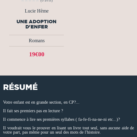
(0 avis)
Lucie Hème
UNE ADOPTION
D'ENFER
Romans
19€00
RÉSUMÉ
Votre enfant est en grande section, en CP?...
Il fait ses premiers pas en lecture ?
Il commence à lire ses premières syllabes ( fa-fe-fi-na-ne-ni etc...)?
Il voudrait vous le prouver en lisant un livre tout seul, sans aucune aide de
votre part, pas même pour un seul des mots de l'histoire.