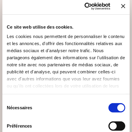
Ce site web utilise des cookies.
Les cookies nous permettent de personnaliser le contenu
et les annonces, d'offrir des fonctionnalités relatives aux
médias sociaux et d'analyser notre trafic. Nous
partageons également des informations sur l'utilisation de
notre site avec nos partenaires de médias sociaux, de
publicité et d'analyse, qui peuvent combiner celles-ci
avec d'autres informations que vous leur avez fournies
(2 avis)
(0 avis)
ou qu'ils ont collectées lors de votre utilisation de leurs
Galatée Dominique
Gilles FIOLET
services.
HIRIGOYEN
BONNE NUIT A
Sélection
PAR LA BRÈCHE
MALAYSIA 370
Nécessaires
du
consentement
Romans
Romans
Préférences