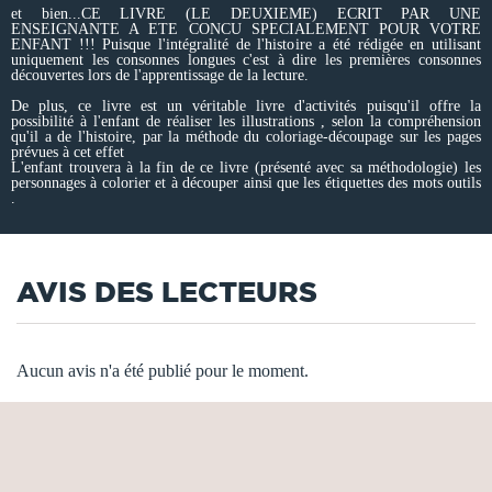
et bien...CE LIVRE (LE DEUXIEME) ECRIT PAR UNE
ENSEIGNANTE A ETE CONCU SPECIALEMENT POUR VOTRE
ENFANT !!! Puisque l'intégralité de l'histoire a été rédigée en utilisant
uniquement les consonnes longues c'est à dire les premières consonnes
découvertes lors de l'apprentissage de la lecture.
De plus, ce livre est un véritable livre d'activités puisqu'il offre la
possibilité à l'enfant de réaliser les illustrations , selon la compréhension
qu'il a de l'histoire, par la méthode du coloriage-découpage sur les pages
prévues à cet effet
L'enfant trouvera à la fin de ce livre (présenté avec sa méthodologie) les
personnages à colorier et à découper ainsi que les étiquettes des mots outils
.
AVIS DES LECTEURS
Aucun avis n'a été publié pour le moment.