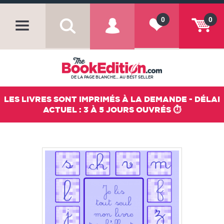
0
0
DE LA PAGE BLANCHE... AU BEST SELLER
LES LIVRES SONT IMPRIMÉS À LA DEMANDE - DÉLAI
ACTUEL : 3 À 5 JOURS OUVRÉS ⏱️