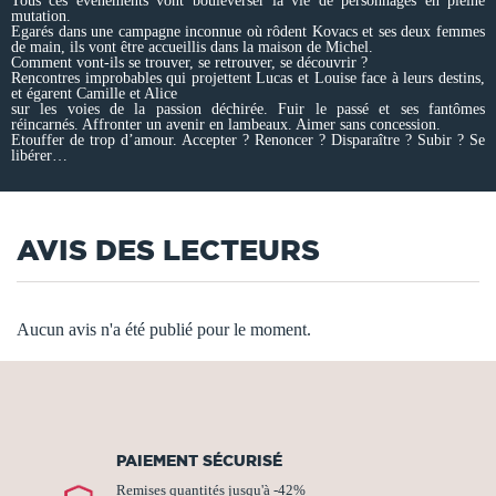
Tous ces événements vont bouleverser la vie de personnages en pleine
mutation.
Egarés dans une campagne inconnue où rôdent Kovacs et ses deux femmes
de main, ils vont être accueillis dans la maison de Michel.
Comment vont-ils se trouver, se retrouver, se découvrir ?
Rencontres improbables qui projettent Lucas et Louise face à leurs destins,
et égarent Camille et Alice
sur les voies de la passion déchirée. Fuir le passé et ses fantômes
réincarnés. Affronter un avenir en lambeaux. Aimer sans concession.
Etouffer de trop d’amour. Accepter ? Renoncer ? Disparaître ? Subir ? Se
libérer…
AVIS DES LECTEURS
Aucun avis n'a été publié pour le moment.
PAIEMENT SÉCURISÉ
Remises quantités jusqu'à -42%