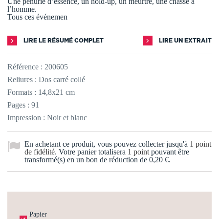
Une pénurie d’essence, un hold-up, un meurtre, une chasse à
l’homme.
Tous ces événemen
LIRE LE RÉSUMÉ COMPLET
LIRE UN EXTRAIT
Référence :
200605
Reliures : Dos carré collé
Formats : 14,8x21 cm
Pages : 91
Impression : Noir et blanc
En achetant ce produit, vous pouvez collecter jusqu'à
1
point
de fidélité
. Votre panier totalisera
1
point
pouvant être
transformé(s) en un bon de réduction de
0,20 €
.
Papier