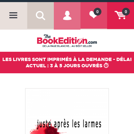
0
0
DE LA PAGE BLANCHE... AU BEST SELLER
LES LIVRES SONT IMPRIMÉS À LA DEMANDE - DÉLAI
ACTUEL : 3 À 5 JOURS OUVRÉS ⏱️