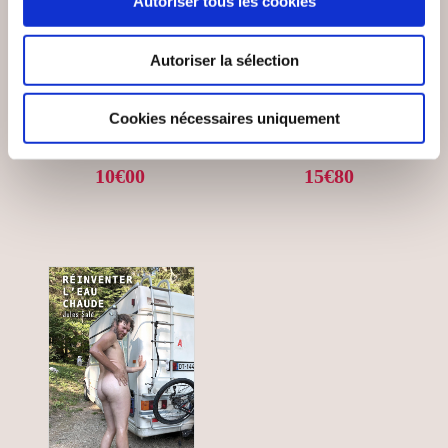
Autoriser tous les cookies
Rodolphe JEAN-
Patrice Galmard
BAPTISTE
Autoriser la sélection
LES
DOUBLE HAPPINESS
CONQUISTADORS
Cookies nécessaires uniquement
Action & aventure
Action & aventure
10€00
15€80