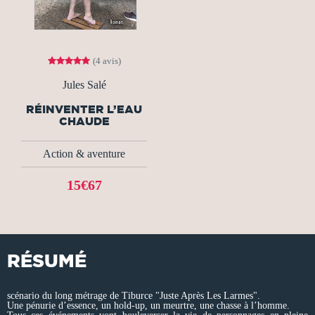
(4 avis)
Jules Salé
RÉINVENTER L’EAU
CHAUDE
Action & aventure
15€67
RÉSUMÉ
scénario du long métrage de Tiburce "Juste Après Les Larmes".
Une pénurie d’essence, un hold-up, un meurtre, une chasse à l’homme.