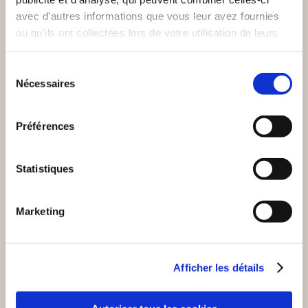
avec d'autres informations que vous leur avez fournies
Action & aventure
Action & aventure
ou qu'ils ont collectées lors de votre utilisation de leurs
services.
18€00
26€99
Sélection
Nécessaires
du
consentement
Préférences
Statistiques
Marketing
Afficher les détails
(0 avis)
(0 avis)