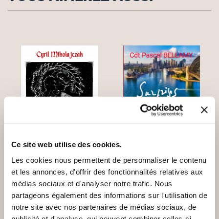
Ce site web utilise des cookies.
Les cookies nous permettent de personnaliser le contenu
et les annonces, d'offrir des fonctionnalités relatives aux
(1 avis)
(0 avis)
médias sociaux et d'analyser notre trafic. Nous
Cyril Mikolajczak
Cdt Pascal BELLAMY
partageons également des informations sur l'utilisation de
notre site avec nos partenaires de médias sociaux, de
ERRANT AU BORD
SURPRISES À
DE LA FALAISE
SYDNEY
publicité et d'analyse, qui peuvent combiner celles-ci