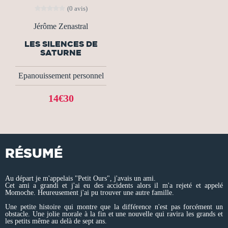
(0 avis)
Jérôme Zenastral
LES SILENCES DE
SATURNE
Epanouissement personnel
14€30
RÉSUMÉ
Au départ je m'appelais "Petit Ours", j'avais un ami.
Cet ami a grandi et j'ai eu des accidents alors il m'a rejeté et appelé
Momoche. Heureusement j'ai pu trouver une autre famille.
Une petite histoire qui montre que la différence n'est pas forcément un
obstacle. Une jolie morale à la fin et une nouvelle qui ravira les grands et
les petits même au delà de sept ans.