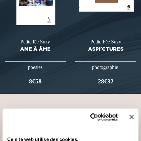
Petite fée Suzy
Petite Fée Suzy
AME À ÂME
ASPI'CTURES
poesies
photographie-
8€58
28€32
VOUS AIMEREZ AUSSI
Ce site web utilise des cookies.