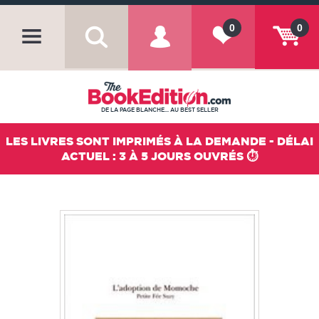
0
0
DE LA PAGE BLANCHE... AU BEST SELLER
LES LIVRES SONT IMPRIMÉS À LA DEMANDE - DÉLAI
ACTUEL : 3 À 5 JOURS OUVRÉS ⏱️