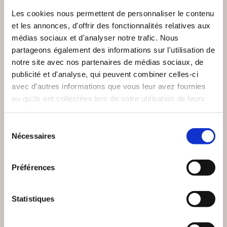
Les cookies nous permettent de personnaliser le contenu
et les annonces, d'offrir des fonctionnalités relatives aux
médias sociaux et d'analyser notre trafic. Nous
partageons également des informations sur l'utilisation de
notre site avec nos partenaires de médias sociaux, de
publicité et d'analyse, qui peuvent combiner celles-ci
avec d'autres informations que vous leur avez fournies
ou qu'ils ont collectées lors de votre utilisation de leurs
services.
Sélection
Nécessaires
du
(0 avis)
(0 avis)
consentement
Jérôme Zenastral
DESPAROIR Célina
Préférences
ENTRE
LES ASTÉROÏDES EN
PERFORMANCE ET
ASTROLOGIE
LÂCHER-PRISE
Statistiques
Epanouissement personnel
Epanouissement personnel