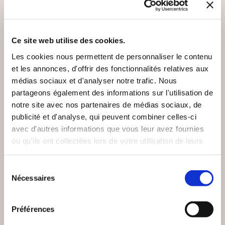
VOUS AIMEREZ AUSSI
Ce site web utilise des cookies.
Les cookies nous permettent de personnaliser le contenu
et les annonces, d'offrir des fonctionnalités relatives aux
médias sociaux et d'analyser notre trafic. Nous
partageons également des informations sur l'utilisation de
notre site avec nos partenaires de médias sociaux, de
publicité et d'analyse, qui peuvent combiner celles-ci
avec d'autres informations que vous leur avez fournies
ou qu'ils ont collectées lors de votre utilisation de leurs
services.
Sélection
Nécessaires
du
consentement
Préférences
(0 avis)
(0 avis)