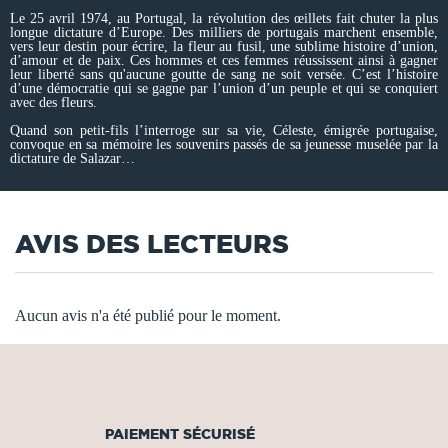
Le 25 avril 1974, au Portugal, la révolution des œillets fait chuter la plus
longue dictature d’Europe. Des milliers de portugais marchent ensemble,
vers leur destin pour écrire, la fleur au fusil, une sublime histoire d’union,
d’amour et de paix. Ces hommes et ces femmes réussissent ainsi à gagner
leur liberté sans qu'aucune goutte de sang ne soit versée. C’est l’histoire
d’une démocratie qui se gagne par l’union d’un peuple et qui se conquiert
avec des fleurs.
Quand son petit-fils l’interroge sur sa vie, Céleste, émigrée portugaise,
convoque en sa mémoire les souvenirs passés de sa jeunesse muselée par la
dictature de Salazar…
AVIS DES LECTEURS
Aucun avis n'a été publié pour le moment.
PAIEMENT SÉCURISÉ