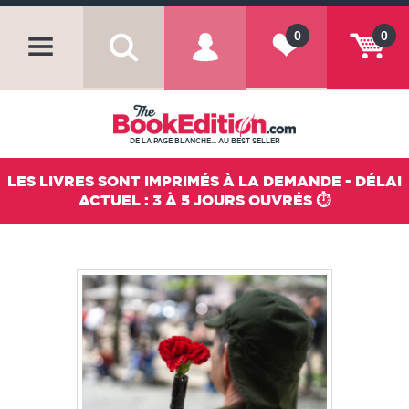
0
0
DE LA PAGE BLANCHE... AU BEST SELLER
LES LIVRES SONT IMPRIMÉS À LA DEMANDE - DÉLAI
ACTUEL : 3 À 5 JOURS OUVRÉS ⏱️