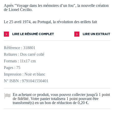
Après "Voyage dans les mémoires d’un fou", la nouvelle création
de Lionel Cecilio.
Le 25 avril 1974, au Portugal, la révolution des œillets fait
LIRE LE RÉSUMÉ COMPLET
LIRE UN EXTRAIT
Référence :
318801
Reliures : Dos carré collé
Formats : 11x17 cm
Pages : 75
Impression : Noir et blanc
N° ISBN : 9791041550401
En achetant ce produit, vous pouvez collecter jusqu'à
1
point
de fidélité
. Votre panier totalisera
1
point
pouvant être
transformé(s) en un bon de réduction de
0,20 €
.