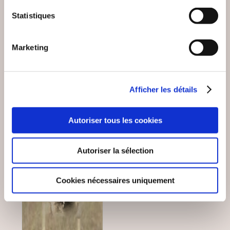
Atelier d'écritures ROYAN
Eric Gillot
Statistiques
L'OUVERTURE DES
PAUL MORAND, UN
POSSIBLES
HOMME EN FUITE
Marketing
Essais littéraires
Essais littéraires
6€78
22€00
Afficher les détails
Autoriser tous les cookies
Autoriser la sélection
Cookies nécessaires uniquement