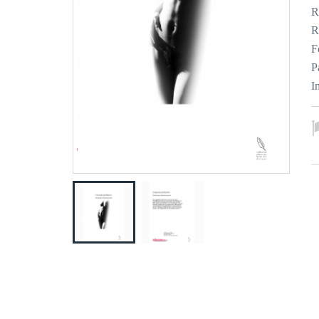
R
R
F
P
I