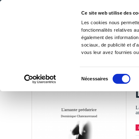
Ce site web utilise des co
Les cookies nous permetten
fonctionnalités relatives 
DE LA PAGE BLANCHE... AU BEST SELLER
également des informations
Accueil
/
Tous les livres
/
Littérature
/
Littérature érotique
sociaux, de publicité et d
vous leur avez fournies ou 
LES LIVRES SON
Sélection
Nécessaires
du
D
consentement
L
a