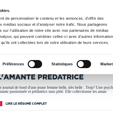
okies.
PUBLIER UN LIVRE
LIBRAIRIE
t de personnaliser le contenu et les annonces, d'offrir des
aux médias sociaux et d'analyser notre trafic. Nous partageons
 sur l'utilisation de notre site avec nos partenaires de médias
/
L'amante prédatrice
'analyse, qui peuvent combiner celles-ci avec d'autres informatio
qu'ils ont collectées lors de votre utilisation de leurs services.
T IMPRIMÉS À LA DEMANDE - DÉLAI ACTUEL : 3 À 5 
Préférences
Statistiques
Market
ominique Chateaurenaud
L'AMANTE PRÉDATRICE
e journal de bord d'une jeune femme belle, très belle . Trop? Une psyc
mante passionnée et prédatrice sans pitié. Elle collectionne les aman
LIRE LE RÉSUMÉ COMPLET