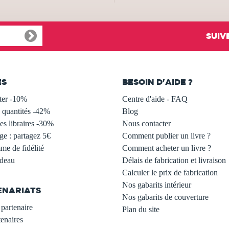
SUIV
ES
BESOIN D'AIDE ?
ter -10%
Centre d'aide - FAQ
 quantités -42%
Blog
s libraires -30%
Nous contacter
ge : partagez 5€
Comment publier un livre ?
e de fidélité
Comment acheter un livre ?
adeau
Délais de fabrication et livraison
Calculer le prix de fabrication
Nos gabarits intérieur
ENARIATS
Nos gabarits de couverture
partenaire
Plan du site
enaires