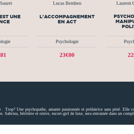
 Sauret
Lucas Bemben
Laurent 
PSYCHO
 EST UNE
L'ACCOMPAGNEMENT
MANIP
NCE
EN ACT
POLI
logie
Psychologie
Psyc
€81
23€00
22
 . Trop? Une psychopathe, amante passionnée et prédatrice sans pitié. Elle col
. Sabrina, héritière et oisive, escort-girl de luxe, sera entrainée dans un comp