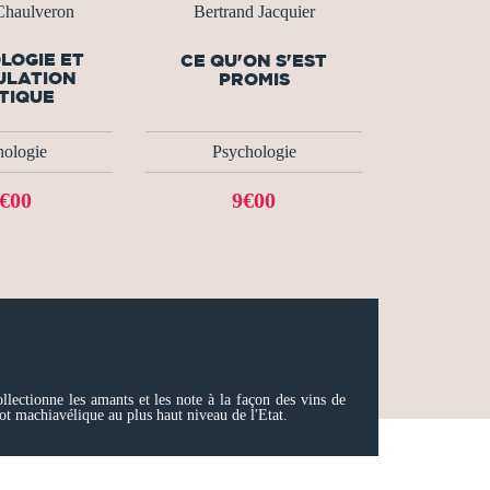
Chaulveron
Bertrand Jacquier
LOGIE ET
CE QU'ON S'EST
ULATION
PROMIS
TIQUE
hologie
Psychologie
€00
9€00
lectionne les amants et les note à la façon des vins de
lot machiavélique au plus haut niveau de l'Etat.