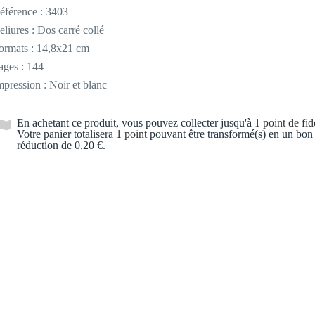
éférence :
3403
eliures : Dos carré collé
ormats : 14,8x21 cm
ages : 144
mpression : Noir et blanc
En achetant ce produit, vous pouvez collecter jusqu'à
1
point de fidé
Votre panier totalisera
1
point
pouvant être transformé(s) en un bon
réduction de
0,20 €
.