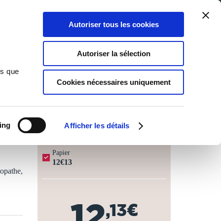
Qui sommes-nous ?
Nous contacter
Blog
Aide
0
0
Autoriser tous les cookies
Rechercher
Connexion
Ma liste
Panier
Autoriser la sélection
ns que
Cookies nécessaires uniquement
JOURS OUVRÉS ⏱️
ing
Afficher les détails
Papier
12€13
hopathe,
12
,13€