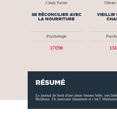
Cindy Favier
Olivier
SE RÉCONCILIER AVEC
VIEILLIR
LA NOURRITURE
CHA
Psychologie
Psycho
17€90
15
RÉSUMÉ
Le journal de bord d'une jeune femme belle, très belle
Bordeaux. Un mauvaise classement et c'est l' élimination