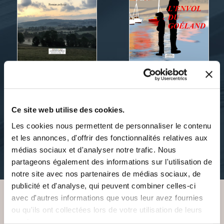
Yves Hardouin
Yves Hardouin
ECIR ET VENT
L'ENVOL DU GOÉLAND
D'AUTAN
Ce site web utilise des cookies.
Les cookies nous permettent de personnaliser le contenu
romans
enigmes-mysteres
et les annonces, d'offrir des fonctionnalités relatives aux
médias sociaux et d'analyser notre trafic. Nous
16€00
14€00
partageons également des informations sur l'utilisation de
notre site avec nos partenaires de médias sociaux, de
publicité et d'analyse, qui peuvent combiner celles-ci
avec d'autres informations que vous leur avez fournies
ou qu'ils ont collectées lors de votre utilisation de leurs
VOUS AIMEREZ AUSSI
services.