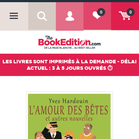
0
0
DE LA PAGE BLANCHE... AU BEST SELLER
LES LIVRES SONT IMPRIMÉS À LA DEMANDE - DÉLAI
ACTUEL : 3 À 5 JOURS OUVRÉS ⏱️