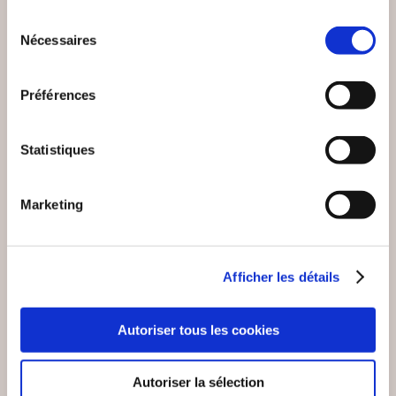
Sélection
Nécessaires
du
consentement
Préférences
Statistiques
Marketing
Afficher les détails
(0 avis)
(0 avis)
Autoriser tous les cookies
DUPONT Tatiana chero
Sabine Mascaro
kee
DARK SHADOW, LE
UN AIR
Autoriser la sélection
SPECTRE DES
D'APOCALYPSE