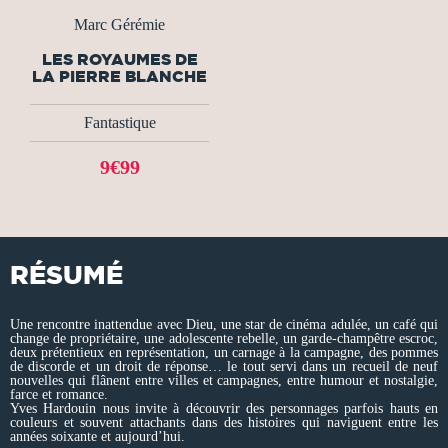
Marc Gérémie
LES ROYAUMES DE
LA PIERRE BLANCHE
Fantastique
9€99
RÉSUMÉ
Une rencontre inattendue avec Dieu, une star de cinéma adulée, un café qui
change de propriétaire, une adolescente rebelle, un garde-champêtre escroc,
deux prétentieux en représentation, un carnage à la campagne, des pommes
de discorde et un droit de réponse… le tout servi dans un recueil de neuf
nouvelles qui flânent entre villes et campagnes, entre humour et nostalgie,
farce et romance.
Yves Hardouin nous invite à découvrir des personnages parfois hauts en
couleurs et souvent attachants dans des histoires qui naviguent entre les
années soixante et aujourd’hui.