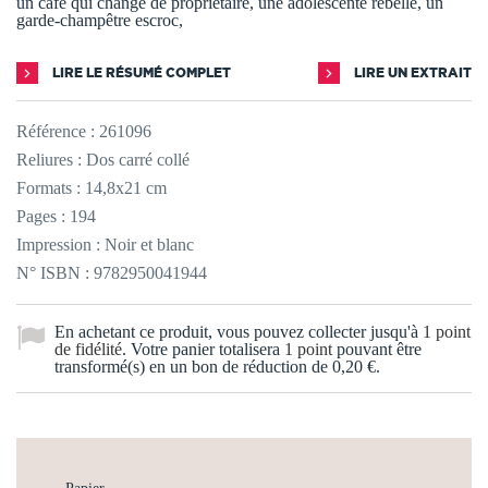
un café qui change de propriétaire, une adolescente rebelle, un
garde-champêtre escroc,
LIRE LE RÉSUMÉ COMPLET
LIRE UN EXTRAIT
Référence :
261096
Reliures : Dos carré collé
Formats : 14,8x21 cm
Pages : 194
Impression : Noir et blanc
N° ISBN : 9782950041944
En achetant ce produit, vous pouvez collecter jusqu'à
1
point
de fidélité
. Votre panier totalisera
1
point
pouvant être
transformé(s) en un bon de réduction de
0,20 €
.