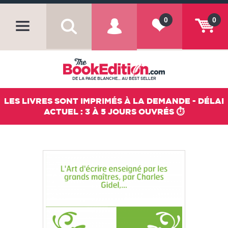
0
0
DE LA PAGE BLANCHE... AU BEST SELLER
LES LIVRES SONT IMPRIMÉS À LA DEMANDE - DÉLAI
ACTUEL : 3 À 5 JOURS OUVRÉS ⏱️