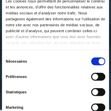
Les cookies nous permettent de personnaliser le contenu
et les annonces, d'offrir des fonctionnalités relatives aux
médias sociaux et d'analyser notre trafic. Nous
partageons également des informations sur l'utilisation de
notre site avec nos partenaires de médias sociaux, de
publicité et d'analyse, qui peuvent combiner celles-ci
avec d'autres informations que vous leur avez fournies
ou qu'ils ont collectées lors de votre utilisation de leurs
services.
Sélection
Villard de Honnecourt. Auteur
Villard de Honnecourt. Auteur
Nécessaires
du
du texte
du texte
ALBUM DE VILLARD DE
ALBUM DE VILLARD DE
consentement
HONNECOURT,...
HONNECOURT,...
Préférences
bibliotheque-nationale-de-
bibliotheque-nationale-de-
france
france
Statistiques
35€52
35€52
Marketing