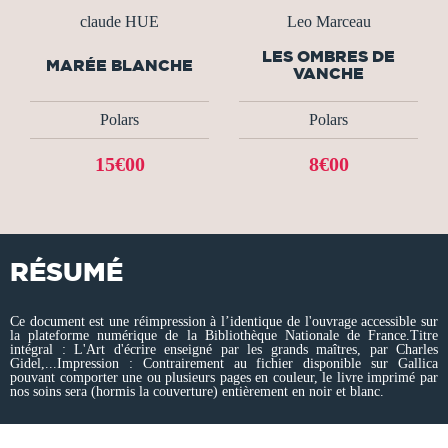
claude HUE
Leo Marceau
LES OMBRES DE
MARÉE BLANCHE
VANCHE
Polars
Polars
15€00
8€00
RÉSUMÉ
Ce document est une réimpression à l’identique de l'ouvrage accessible sur
la plateforme numérique de la Bibliothèque Nationale de France.Titre
intégral : L'Art d'écrire enseigné par les grands maîtres, par Charles
Gidel,...Impression : Contrairement au fichier disponible sur Gallica
pouvant comporter une ou plusieurs pages en couleur, le livre imprimé par
nos soins sera (hormis la couverture) entièrement en noir et blanc.