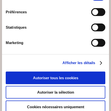
consentement
Préférences
Statistiques
(0 avis)
(0 avis)
Audy Youlou
Luis de Léon
Marketing
OVERTHINKING
L’ÉPOUSE PARFAITE
Bien-être, santé, famille
Bien-être, santé, famille
Afficher les détails
12€00
13€00
Autoriser tous les cookies
Autoriser la sélection
Cookies nécessaires uniquement