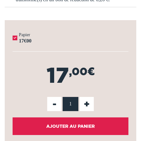
Papier
17€00
17
,00€
-
+
AJOUTER AU PANIER