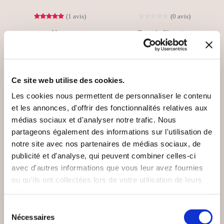
(1 avis)
(0 avis)
Nuur
Franck Chanrion
L'ARBRE DE VIE OU
COMPRENDRE LA
LE MIROIR DE L'ÂME
CYNOPHOBIE
Ce site web utilise des cookies.
Bien-être, santé, famille
Bien-être, santé, famille
Les cookies nous permettent de personnaliser le contenu
15€00
3€69
et les annonces, d'offrir des fonctionnalités relatives aux
médias sociaux et d'analyser notre trafic. Nous
partageons également des informations sur l'utilisation de
notre site avec nos partenaires de médias sociaux, de
publicité et d'analyse, qui peuvent combiner celles-ci
avec d'autres informations que vous leur avez fournies
ou qu'ils ont collectées lors de votre utilisation de leurs
services.
Sélection
Nécessaires
du