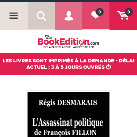
0
0
DE LA PAGE BLANCHE... AU BEST SELLER
LES LIVRES SONT IMPRIMÉS À LA DEMANDE - DÉLAI
ACTUEL : 3 À 5 JOURS OUVRÉS ⏱️