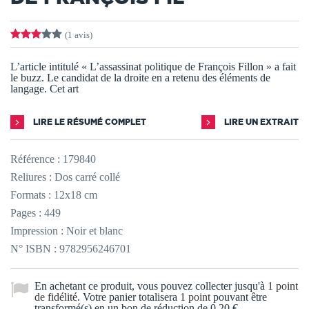
(1 avis)
L’article intitulé « L’assassinat politique de François Fillon » a fait
le buzz. Le candidat de la droite en a retenu des éléments de
langage. Cet art
LIRE LE RÉSUMÉ COMPLET
LIRE UN EXTRAIT
Référence :
179840
Reliures : Dos carré collé
Formats : 12x18 cm
Pages : 449
Impression : Noir et blanc
N° ISBN : 9782956246701
En achetant ce produit, vous pouvez collecter jusqu'à
1
point
de fidélité
. Votre panier totalisera
1
point
pouvant être
transformé(s) en un bon de réduction de
0,20 €
.