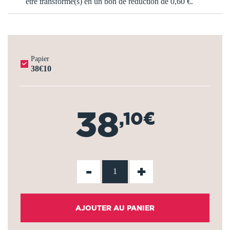
être transformé(s) en un bon de réduction de
0,60 €
.
Papier
38€10
38
,10€
-
+
AJOUTER AU PANIER