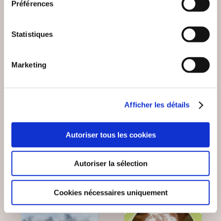
Préférences
Statistiques
(0 avis)
(0 avis)
Hick Pascal
Elodie THOURY
Marketing
JUSTE UN COACH DE
YOG'AGENDA - 365
BASKETBALL TOME2
JOURS DE YOGA
Afficher les détails
Sports
Sports
29€00
29€90
Autoriser tous les cookies
Autoriser la sélection
Coup de
Cookies nécessaires uniquement
coeur