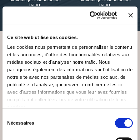
france
france
35€52
35€52
Ce site web utilise des cookies.
Les cookies nous permettent de personnaliser le contenu
VOUS AIMEREZ AUSSI
et les annonces, d'offrir des fonctionnalités relatives aux
médias sociaux et d'analyser notre trafic. Nous
partageons également des informations sur l'utilisation de
notre site avec nos partenaires de médias sociaux, de
publicité et d'analyse, qui peuvent combiner celles-ci
avec d'autres informations que vous leur avez fournies
ou qu'ils ont collectées lors de votre utilisation de leurs
services.
Sélection
Nécessaires
du
consentement