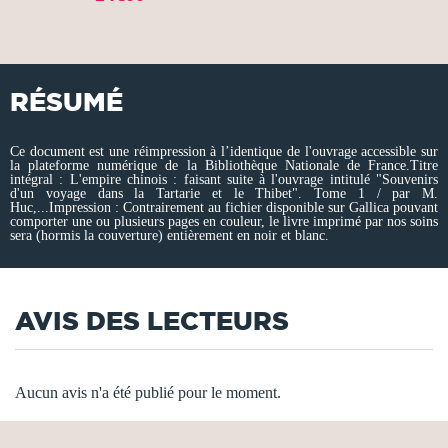
RÉSUMÉ
Ce document est une réimpression à l’identique de l'ouvrage accessible sur
la plateforme numérique de la Bibliothèque Nationale de France.Titre
intégral : L'empire chinois : faisant suite à l'ouvrage intitulé "Souvenirs
d'un voyage dans la Tartarie et le Thibet". Tome 1 / par M.
Huc,...Impression : Contrairement au fichier disponible sur Gallica pouvant
comporter une ou plusieurs pages en couleur, le livre imprimé par nos soins
sera (hormis la couverture) entièrement en noir et blanc.
AVIS DES LECTEURS
Aucun avis n'a été publié pour le moment.