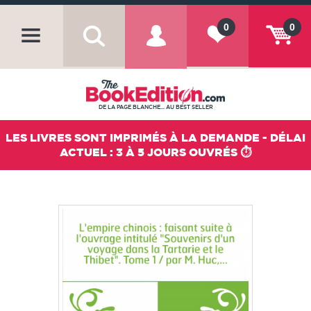
0
0
DE LA PAGE BLANCHE... AU BEST SELLER
LES LIVRES SONT IMPRIMÉS À LA DEMANDE - DÉLAI
ACTUEL : 3 À 5 JOURS OUVRÉS ⏱️