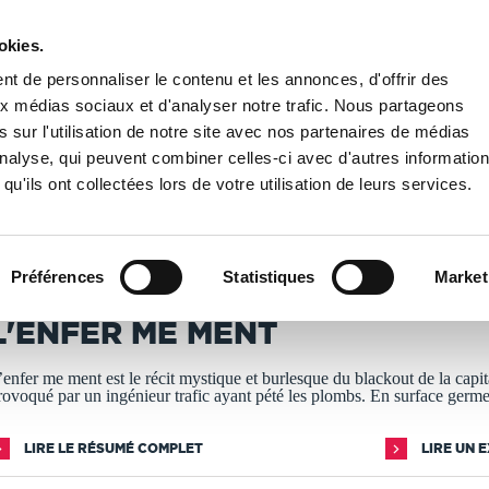
okies.
PUBLIER UN LIVRE
LIBRAIRIE
t de personnaliser le contenu et les annonces, d'offrir des
aux médias sociaux et d'analyser notre trafic. Nous partageons
 sur l'utilisation de notre site avec nos partenaires de médias
 me ment
'analyse, qui peuvent combiner celles-ci avec d'autres informatio
qu'ils ont collectées lors de votre utilisation de leurs services.
T IMPRIMÉS À LA DEMANDE - DÉLAI ACTUEL : 3 À 5 
Préférences
Statistiques
Market
édric Bernelas
L'ENFER ME MENT
’enfer me ment est le récit mystique et burlesque du blackout de la capit
rovoqué par un ingénieur trafic ayant pété les plombs. En surface germ
LIRE LE RÉSUMÉ COMPLET
LIRE UN 