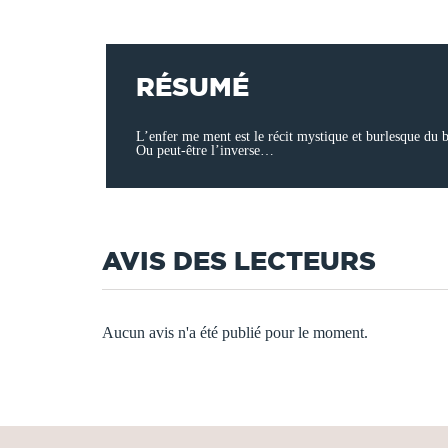
RÉSUMÉ
L’enfer me ment est le récit mystique et burlesque du b
Ou peut-être l’inverse…
AVIS DES LECTEURS
Aucun avis n'a été publié pour le moment.