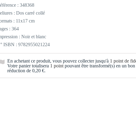
éférence :
348368
eliures : Dos carré collé
ormats : 11x17 cm
ages : 364
mpression : Noir et blanc
° ISBN : 9782955021224
En achetant ce produit, vous pouvez collecter jusqu'à
1
point de fidé
Votre panier totalisera
1
point
pouvant être transformé(s) en un bon
réduction de
0,20 €
.