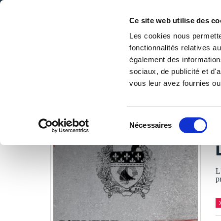
Ce site web utilise des co
Les cookies nous permetten
fonctionnalités relatives 
DE LA PAGE BLANCHE... AU BEST SELLER
également des informations
Accueil
/
Tous les livres
/
Littérature
/
Romans
/
L'enfer
sociaux, de publicité et d
vous leur avez fournies ou 
LES LIVRES SON
Sélection
Nécessaires
du
C
consentement
L
p