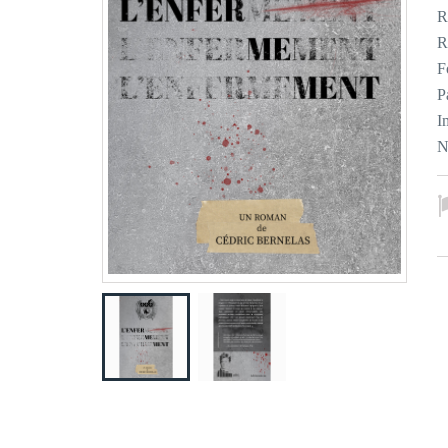
R
R
F
P
I
N