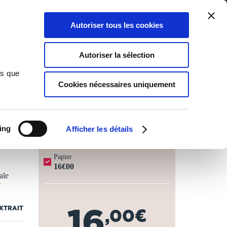
Qui sommes-nous ?
Nous contacter
Blog
Aide
0
0
Autoriser tous les cookies
Rechercher
Connexion
Ma liste
Panier
Autoriser la sélection
ns que
Cookies nécessaires uniquement
JOURS OUVRÉS ⏱️
ing
Afficher les détails
Papier
16€00
ale
e
16
EXTRAIT
,00€