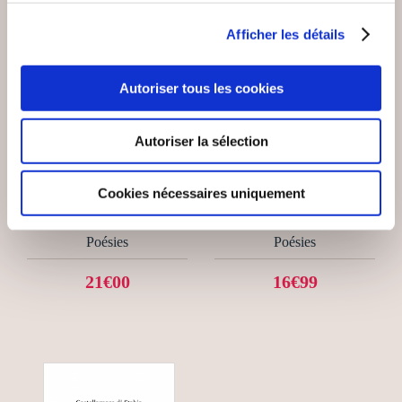
Afficher les détails
Autoriser tous les cookies
(0 avis)
(0 avis)
Autoriser la sélection
l'encre des évidences
Serge Collombat
LES ÉVIDENCES DU
(RE)PRENDS TON
Cookies nécessaires uniquement
COEUR TOME 2
SOUFFLE
Poésies
Poésies
21€00
16€99