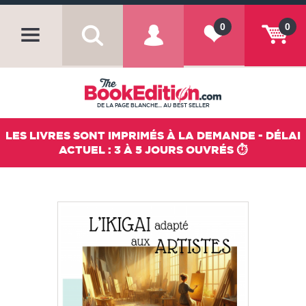
0
0
DE LA PAGE BLANCHE... AU BEST SELLER
LES LIVRES SONT IMPRIMÉS À LA DEMANDE - DÉLAI
ACTUEL : 3 À 5 JOURS OUVRÉS ⏱️