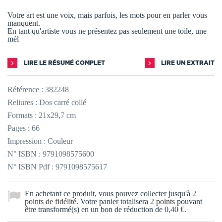
Votre art est une voix, mais parfois, les mots pour en parler vous
manquent.
En tant qu'artiste vous ne présentez pas seulement une toile, une
mél
LIRE LE RÉSUMÉ COMPLET
LIRE UN EXTRAIT
Référence :
382248
Reliures : Dos carré collé
Formats : 21x29,7 cm
Pages : 66
Impression : Couleur
N° ISBN : 9791098575600
N° ISBN Pdf : 9791098575617
En achetant ce produit, vous pouvez collecter jusqu'à
2
points de fidélité
. Votre panier totalisera
2
points
pouvant
être transformé(s) en un bon de réduction de
0,40 €
.