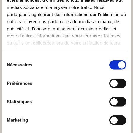
médias sociaux et d'analyser notre trafic. Nous
partageons également des informations sur l'utilisation de
(0 avis)
(0 avis)
notre site avec nos partenaires de médias sociaux, de
Lola Guelle
Simon-Adjid Pesenti
publicité et d'analyse, qui peuvent combiner celles-ci
D'OMBRE ET DE
avec d'autres informations que vous leur avez fournies
AD APOLOGUM
PEAU
ou qu'ils ont collectées lors de votre utilisation de leurs
services.
Poésies
Poésies
Sélection
Nécessaires
du
11€00
10€00
consentement
Préférences
Statistiques
Marketing