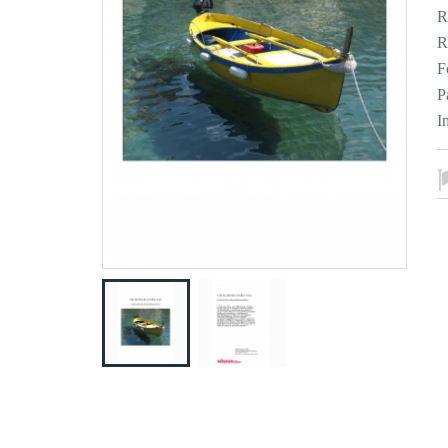
R
R
F
P
I