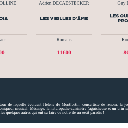
COLLINE
Adrien DECAESTECKER
Guy 
LES OU
OIA
LES VIEILLES D'ÂME
PRO
ans
Romans
Ro
00
11€00
8
utour de laquelle évoluent Hélène de Montfortin, concertiste de renom, la je
roniqueur musical, Mésange, la naturopathe-cuisinière (aguicheuse et un brin so
 les quelques autres qui ont su faire de notre île un oetit paradis !