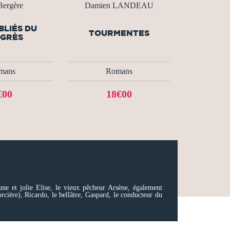
Bergère
Damien LANDEAU
BLIÉS DU
TOURMENTES
GRÈS
mans
Romans
€00
18€00
une et jolie Elise, le vieux pêcheur Arsène, également
rcière), Ricardo, le bellâtre, Gaspard, le conducteur du