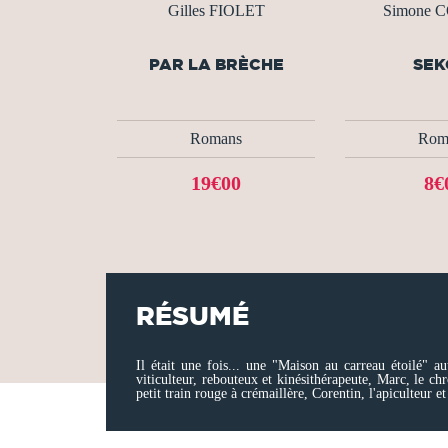
Gilles FIOLET
Simone 
PAR LA BRÈCHE
SEK
Romans
Rom
19€00
8€
RÉSUMÉ
Il était une fois... une "Maison au carreau étoilé" a
viticulteur, rebouteux et kinésithérapeute, Marc, le ch
petit train rouge à crémaillère, Corentin, l'apiculteur et