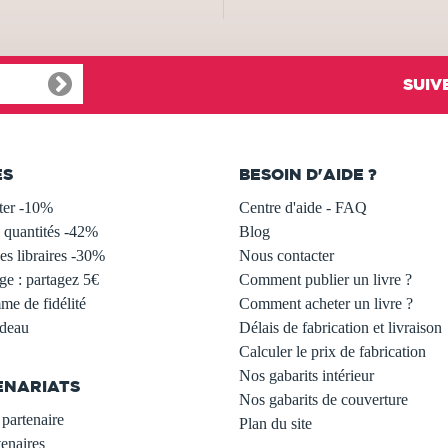
SUIV
ES
BESOIN D'AIDE ?
ter -10%
Centre d'aide - FAQ
 quantités -42%
Blog
s libraires -30%
Nous contacter
ge : partagez 5€
Comment publier un livre ?
e de fidélité
Comment acheter un livre ?
adeau
Délais de fabrication et livraison
Calculer le prix de fabrication
Nos gabarits intérieur
ENARIATS
Nos gabarits de couverture
partenaire
Plan du site
enaires