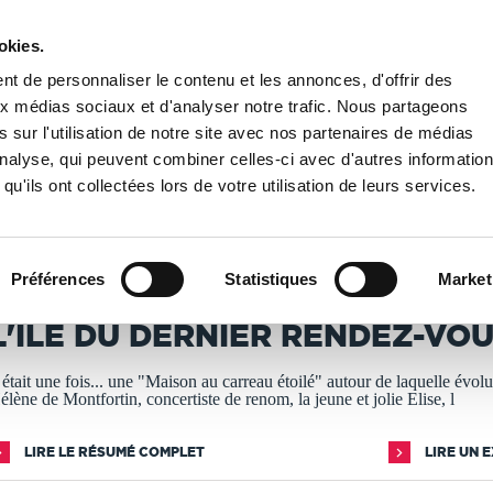
okies.
PUBLIER UN LIVRE
LIBRAIRIE
t de personnaliser le contenu et les annonces, d'offrir des
aux médias sociaux et d'analyser notre trafic. Nous partageons
 sur l'utilisation de notre site avec nos partenaires de médias
 dernier rendez-vous
'analyse, qui peuvent combiner celles-ci avec d'autres informatio
qu'ils ont collectées lors de votre utilisation de leurs services.
T IMPRIMÉS À LA DEMANDE - DÉLAI ACTUEL : 3 À 5 
Préférences
Statistiques
Market
ollectif PlumededansPlumedehors
L'ÎLE DU DERNIER RENDEZ-VO
l était une fois... une "Maison au carreau étoilé" autour de laquelle évol
élène de Montfortin, concertiste de renom, la jeune et jolie Elise, l
LIRE LE RÉSUMÉ COMPLET
LIRE UN 