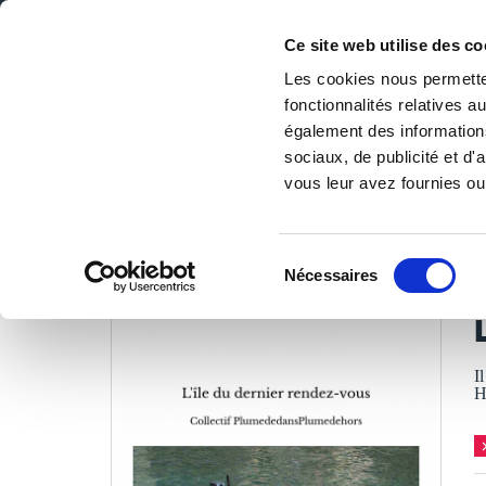
Ce site web utilise des co
Les cookies nous permetten
fonctionnalités relatives 
DE LA PAGE BLANCHE... AU BEST SELLER
également des informations
Accueil
/
Tous les livres
/
Littérature
/
Romans
/
L'île du
sociaux, de publicité et d
vous leur avez fournies ou 
LES LIVRES SON
Sélection
Nécessaires
du
C
consentement
I
H