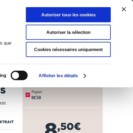
Qui sommes-nous ?
Nous contacter
Blog
Aide
0
0
Autoriser tous les cookies
Rechercher
Connexion
Ma liste
Panier
Autoriser la sélection
ns que
Cookies nécessaires uniquement
JOURS OUVRÉS ⏱️
ing
Afficher les détails
US
Papier
8€50
uent
8
EXTRAIT
,50€