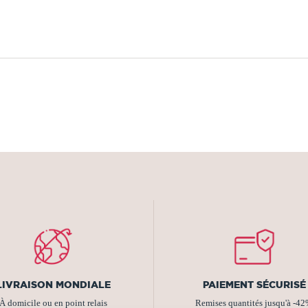
LIVRAISON MONDIALE
PAIEMENT SÉCURISÉ
À domicile ou en point relais
Remises quantités jusqu'à -4