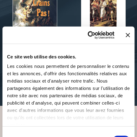
Soeur Marie-Xavérine
Linot
Ce site web utilise des cookies.
NE CRAINS PAS !
RETOUR VERS LE PERE
Les cookies nous permettent de personnaliser le contenu
et les annonces, d'offrir des fonctionnalités relatives aux
religions-spiritualite
essais
médias sociaux et d'analyser notre trafic. Nous
partageons également des informations sur l'utilisation de
6€99
4€99
notre site avec nos partenaires de médias sociaux, de
publicité et d'analyse, qui peuvent combiner celles-ci
avec d'autres informations que vous leur avez fournies
ou qu'ils ont collectées lors de votre utilisation de leurs
services.
VOUS AIMEREZ AUSSI
Sélection