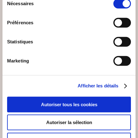
Nécessaires
du
consentement
Préférences
Coup de
coeur
Statistiques
Marketing
Afficher les détails
Autoriser tous les cookies
(0 avis)
(0 avis)
Vincent DUCREY et
Thierry GATINES Ph.D
Emmanuel VIVIER
Autoriser la sélection
PREPARER LA
COMMENT RÉUSSIR
CERTIFICATION IRCA
VOTRE STRATÉGIE
9001
DE ...