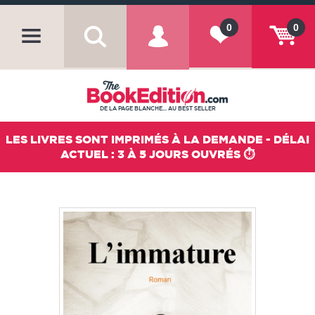
0
0
DE LA PAGE BLANCHE... AU BEST SELLER
LES LIVRES SONT IMPRIMÉS À LA DEMANDE - DÉLAI
ACTUEL : 3 À 5 JOURS OUVRÉS ⏱️