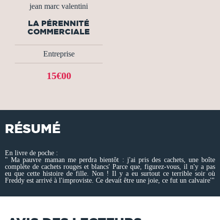
jean marc valentini
LA PÉRENNITÉ
COMMERCIALE
Entreprise
15€00
RÉSUMÉ
En livre de poche :
" Ma pauvre maman me perdra bientôt : j'ai pris des cachets, une boîte
complète de cachets rouges et blancs' Parce que, figurez-vous, il n'y a pas
eu que cette histoire de fille. Non ! Il y a eu surtout ce terrible soir où
Freddy est arrivé à l'improviste. Ce devait être une joie, ce fut un calvaire'"