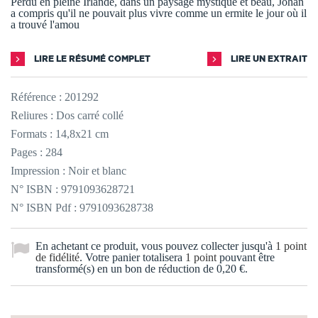
Perdu en pleine Irlande, dans un paysage mystique et beau, Johan
a compris qu'il ne pouvait plus vivre comme un ermite le jour où il
a trouvé l'amou
LIRE LE RÉSUMÉ COMPLET
LIRE UN EXTRAIT
Référence :
201292
Reliures : Dos carré collé
Formats : 14,8x21 cm
Pages : 284
Impression : Noir et blanc
N° ISBN : 9791093628721
N° ISBN Pdf : 9791093628738
En achetant ce produit, vous pouvez collecter jusqu'à
1
point
de fidélité
. Votre panier totalisera
1
point
pouvant être
transformé(s) en un bon de réduction de
0,20 €
.