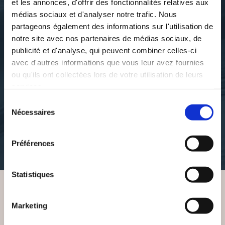
et les annonces, d'offrir des fonctionnalités relatives aux
médias sociaux et d'analyser notre trafic. Nous
partageons également des informations sur l'utilisation de
notre site avec nos partenaires de médias sociaux, de
publicité et d'analyse, qui peuvent combiner celles-ci
avec d'autres informations que vous leur avez fournies
Béatrice Isabelle MASSIN
Béatrice Isabelle MASSIN
ou qu'ils ont collectées lors de votre utilisation de leurs
L'ALIGNEUR (LA
L'ALIGNEUR (LES
services.
POULE AUX OEUFS
BONBONS DE L'OUBLI)
D'OR)
Sélection
Nécessaires
du
suspense
consentement
suspense
9€74
Préférences
9€71
Statistiques
VOUS AIMEREZ AUSSI
Marketing