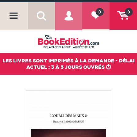
0
0
DE LA PAGE BLANCHE... AU BEST SELLER
LES LIVRES SONT IMPRIMÉS À LA DEMANDE - DÉLAI
ACTUEL : 3 À 5 JOURS OUVRÉS ⏱️