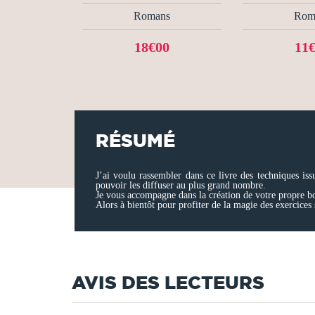
Romans
Rom
18€00
11
RÉSUMÉ
J’ai voulu rassembler dans ce livre des techniques is
pouvoir les diffuser au plus grand nombre.
Je vous accompagne dans la création de votre propre boî
Alors à bientôt pour profiter de la magie des exercices
AVIS DES LECTEURS