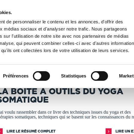
okies.
PUBLIER UN LIVRE
LIBRAIRIE
t de personnaliser le contenu et les annonces, d'offrir des
aux médias sociaux et d'analyser notre trafic. Nous partageons
 sur l'utilisation de notre site avec nos partenaires de médias
amille
/
La boîte à outils du Yoga Somatique
'analyse, qui peuvent combiner celles-ci avec d'autres informatio
qu'ils ont collectées lors de votre utilisation de leurs services.
T IMPRIMÉS À LA DEMANDE - DÉLAI ACTUEL : 3 À 5 
Préférences
Statistiques
Market
sabelle Mullesch
LA BOÎTE À OUTILS DU YOGA
SOMATIQUE
’ai voulu rassembler dans ce livre des techniques issues du yoga et des
hérapies somatiques, techniques qui se basent sur les connaissances du n
LIRE LE RÉSUMÉ COMPLET
LIRE UN 