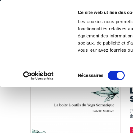
Ce site web utilise des co
Les cookies nous permetten
fonctionnalités relatives 
DE LA PAGE BLANCHE... AU BEST SELLER
également des informations
Accueil
/
Tous les livres
/
Art de vivre
/
Bien-être, santé, f
sociaux, de publicité et d
vous leur avez fournies ou 
LES LIVRES SON
Sélection
Nécessaires
du
I
consentement
J
t