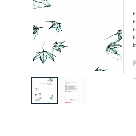
R
R
F
P
I