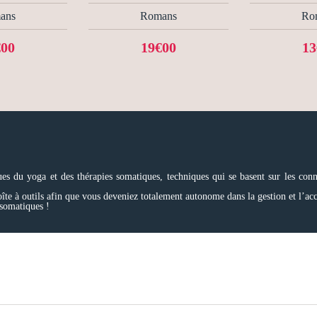
ans
Romans
Ro
€00
19€00
13
sues du yoga et des thérapies somatiques, techniques qui se basent sur les co
te à outils afin que vous deveniez totalement autonome dans la gestion et l’acc
 somatiques !