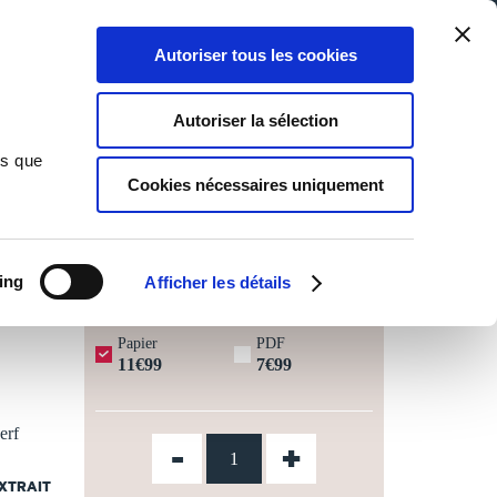
Qui sommes-nous ?
Nous contacter
Blog
Aide
0
0
Autoriser tous les cookies
Rechercher
Connexion
Ma liste
Panier
Autoriser la sélection
ns que
Cookies nécessaires uniquement
JOURS OUVRÉS ⏱️
ing
Afficher les détails
Papier
PDF
11€99
7€99
erf
-
+
EXTRAIT