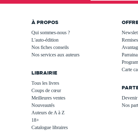
À PROPOS
OFFR
Qui sommes-nous ?
Newslet
L'auto-édition
Remises
Nos fiches conseils
Avantage
Nos services aux auteurs
Parraina
.
Programm
Carte c
LIBRAIRIE
.
Tous les livres
PART
Coups de cœur
Meilleures ventes
Devenir 
Nouveautés
Nos part
Auteurs de A à Z
18+
Catalogue libraires