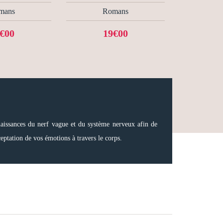
mans
Romans
€00
19€00
nnaissances du nerf vague et du système nerveux afin de
eptation de vos émotions à travers le corps.