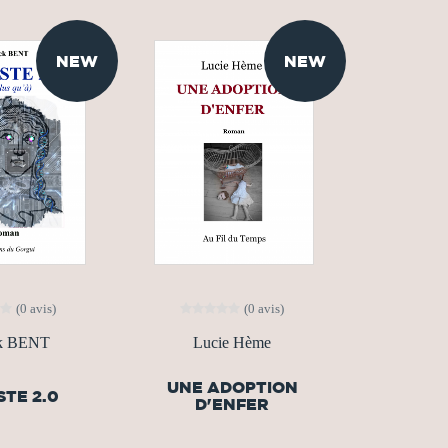
NEW
NEW
(0 avis)
(0 avis)
ck BENT
Lucie Hème
UNE ADOPTION
TE 2.0
D'ENFER