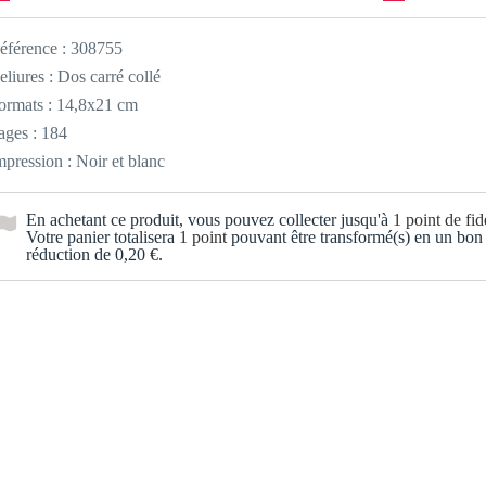
éférence :
308755
eliures : Dos carré collé
ormats : 14,8x21 cm
ages : 184
mpression : Noir et blanc
En achetant ce produit, vous pouvez collecter jusqu'à
1
point de fidé
Votre panier totalisera
1
point
pouvant être transformé(s) en un bon
réduction de
0,20 €
.