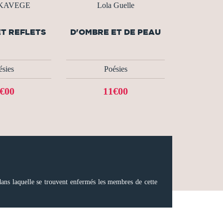
 KAVEGE
Lola Guelle
ET REFLETS
D'OMBRE ET DE PEAU
ésies
Poésies
€00
11€00
dans laquelle se trouvent enfermés les membres de cette