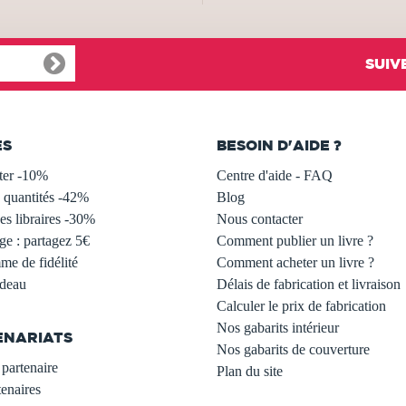
SUIV
ES
BESOIN D'AIDE ?
ter -10%
Centre d'aide - FAQ
 quantités -42%
Blog
s libraires -30%
Nous contacter
ge : partagez 5€
Comment publier un livre ?
e de fidélité
Comment acheter un livre ?
adeau
Délais de fabrication et livraison
Calculer le prix de fabrication
Nos gabarits intérieur
ENARIATS
Nos gabarits de couverture
partenaire
Plan du site
enaires