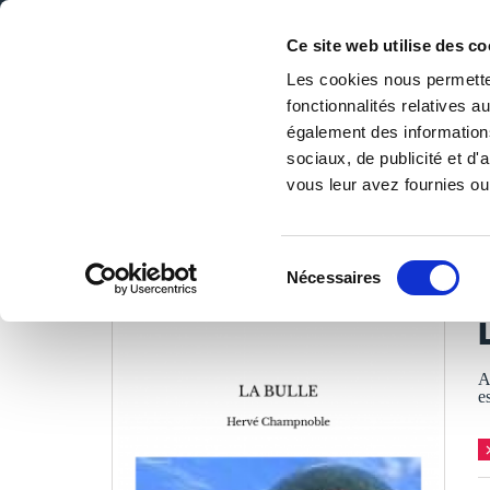
Ce site web utilise des co
Les cookies nous permetten
fonctionnalités relatives 
DE LA PAGE BLANCHE... AU BEST SELLER
également des informations
Accueil
/
Tous les livres
/
Science-fiction & horreur
/
Univ
sociaux, de publicité et d
vous leur avez fournies ou 
LES LIVRES SON
Sélection
Nécessaires
du
H
consentement
A
e