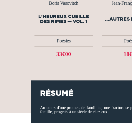
Boris Vasovitch
Jean-Franço
L'HEUREUX CUEILLE
...AUTRES
DES RIMES — VOL. 1
Poésies
Poés
33€00
18
RÉSUMÉ
Au cours d'une promenade familiale, une fracture se p
famille, progetés à un siècle de chez eux...