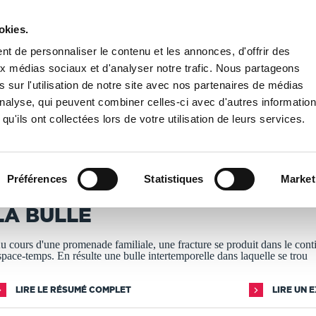
okies.
PUBLIER UN LIVRE
LIBRAIRIE
t de personnaliser le contenu et les annonces, d'offrir des
aux médias sociaux et d'analyser notre trafic. Nous partageons
 sur l'utilisation de notre site avec nos partenaires de médias
ers parallèles, voyages temporels
/
LA BULLE
'analyse, qui peuvent combiner celles-ci avec d'autres informatio
qu'ils ont collectées lors de votre utilisation de leurs services.
T IMPRIMÉS À LA DEMANDE - DÉLAI ACTUEL : 3 À 5 
Préférences
Statistiques
Market
ervé Champnoble
LA BULLE
u cours d'une promenade familiale, une fracture se produit dans le con
space-temps. En résulte une bulle intertemporelle dans laquelle se trou
LIRE LE RÉSUMÉ COMPLET
LIRE UN 