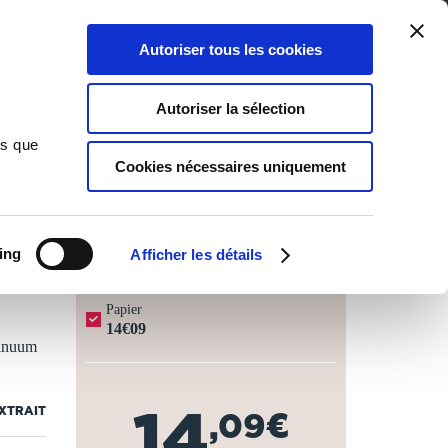
Qui sommes-nous ?
Nous contacter
Blog
Aide
0
0
Autoriser tous les cookies
Rechercher
Connexion
Ma liste
Panier
Autoriser la sélection
ns que
Cookies nécessaires uniquement
JOURS OUVRÉS ⏱️
ing
Afficher les détails
Papier
14€09
tinuum
14
EXTRAIT
,09€