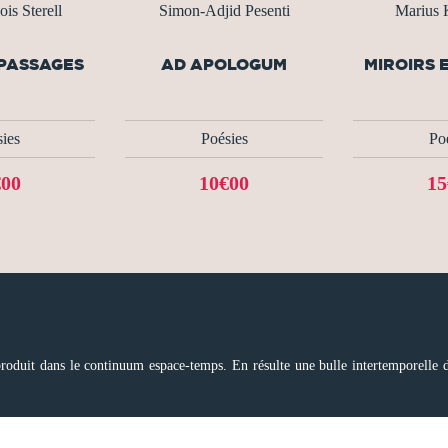
is Sterell
Simon-Adjid Pesenti
Marius
 PASSAGES
AD APOLOGUM
MIROIRS 
ies
Poésies
Po
€00
10€00
15
roduit dans le continuum espace-temps. En résulte une bulle intertemporelle 