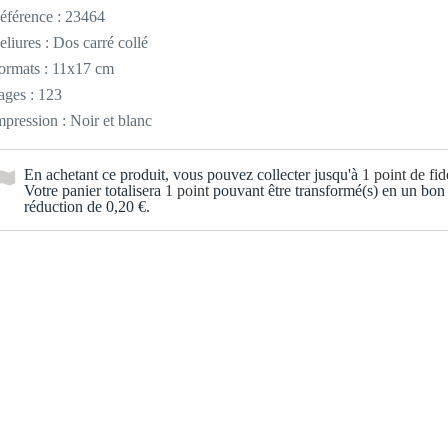
éférence :
23464
eliures : Dos carré collé
ormats : 11x17 cm
ages : 123
mpression : Noir et blanc
En achetant ce produit, vous pouvez collecter jusqu'à
1
point de fidé
Votre panier totalisera
1
point
pouvant être transformé(s) en un bon
réduction de
0,20 €
.