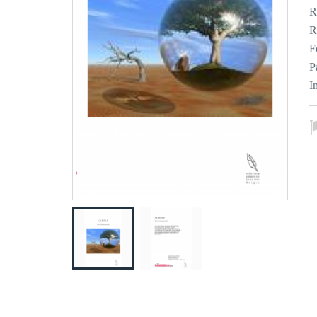
R
R
F
P
I