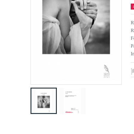
R
R
F
P
I