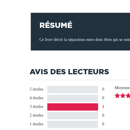
RÉSUMÉ
Ce livre décrit la séparation entre deux êtres qui se son
AVIS DES LECTEURS
Moyenne d
5 étoiles
0
4 étoiles
0
3 étoiles
1
2 étoiles
0
1 étoiles
0