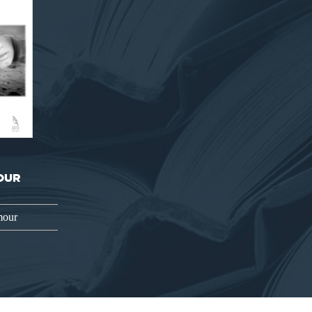
OUR
mour