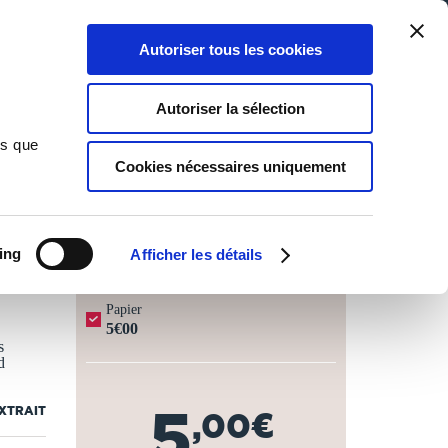
Qui sommes-nous ?
Nous contacter
Blog
Aide
0
0
Autoriser tous les cookies
Rechercher
Connexion
Ma liste
Panier
Autoriser la sélection
ns que
Cookies nécessaires uniquement
JOURS OUVRÉS ⏱️
ing
Afficher les détails
Papier
5€00
s
d
5
EXTRAIT
,00€