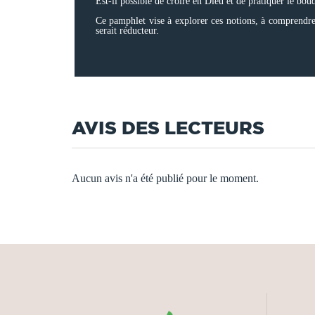
Est-il possible de croire en Dieu et de pratiquer le bo
Ce pamphlet vise à explorer ces notions, à comprendre l
serait réducteur.
AVIS DES LECTEURS
Aucun avis n'a été publié pour le moment.