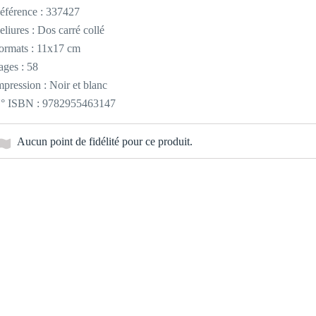
éférence :
337427
eliures : Dos carré collé
ormats : 11x17 cm
ages : 58
mpression : Noir et blanc
° ISBN : 9782955463147
Aucun point de fidélité pour ce produit.