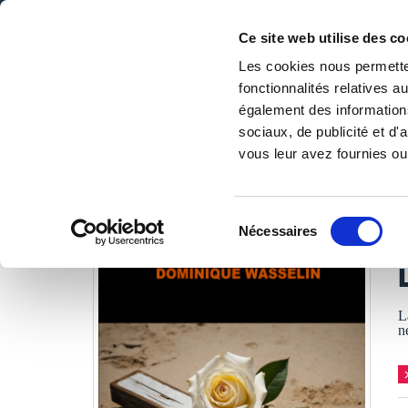
Ce site web utilise des co
Les cookies nous permetten
fonctionnalités relatives 
DE LA PAGE BLANCHE... AU BEST SELLER
également des informations
Accueil
/
Tous les livres
/
Culture & société
/
Religions & 
sociaux, de publicité et d
vous leur avez fournies ou 
LES LIVRES SON
Sélection
Nécessaires
du
D
consentement
L
n