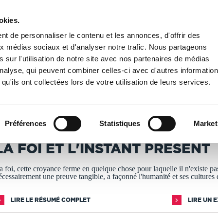
okies.
PUBLIER UN LIVRE
LIBRAIRIE
t de personnaliser le contenu et les annonces, d'offrir des
aux médias sociaux et d'analyser notre trafic. Nous partageons
 sur l'utilisation de notre site avec nos partenaires de médias
spiritualité
/
LA FOI ET L'INSTANT PRÉSENT
'analyse, qui peuvent combiner celles-ci avec d'autres informatio
qu'ils ont collectées lors de votre utilisation de leurs services.
T IMPRIMÉS À LA DEMANDE - DÉLAI ACTUEL : 3 À 5 
Préférences
Statistiques
Market
OMINIQUE WASSELIN
LA FOI ET L'INSTANT PRÉSENT
a foi, cette croyance ferme en quelque chose pour laquelle il n'existe pa
écessairement une preuve tangible, a façonné l'humanité et ses cultures 
LIRE LE RÉSUMÉ COMPLET
LIRE UN 