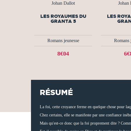
Johan Dallot
Johan 
LES ROYAUMES DU
LES ROY
GRANTA 5
GRAN
Romans jeunesse
Romans j
8€04
6€
RÉSUMÉ
La foi, cette croyance ferme en quelque chose pour laqu
Chez certains, elle se manifeste par une confiance inéb
Mais qu'est-ce donc que la foi proprement dite ? Comme