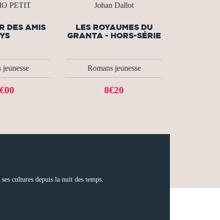
RIO PETIT
Johan Dallot
R DES AMIS
LES ROYAUMES DU
YS
GRANTA - HORS-SÉRIE
 jeunesse
Romans jeunesse
€00
8€20
ses cultures depuis la nuit des temps.