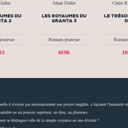
Dallot
Johan Dallot
Claire 
AUMES DU
LES ROYAUMES DU
LE TRÉSO
TA 2
GRANTA 3
D
eunesse
Romans jeunesse
Romans
83
6€96
10
elle il n'existe pas nécessairement une preuve tangible, a façonné l'humanité et 
ranlable en un pouvoir supérieur, un dieu, ou plusieurs.
nt se distingue-t-elle de la simple croyance en une divinité ?