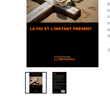
R
R
F
P
I
N